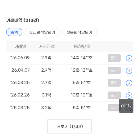
거래내역
(213건)
총액
공급면적당단가
전용면적당단가
거래일
거래금액
동/층/호
6.3억
0m²
'26.06.09
2.9억
14층 14**호
등기
'26.04.07
2.9억
12층 12**호
등기
'26.03.25
2.7억
5층 5**호
등기
'26.02.26
3.1억
13층 13**호
등기
m²
'25.03.25
3.2억
5층 5**호
등기
30m
더보기 (
1/43
)