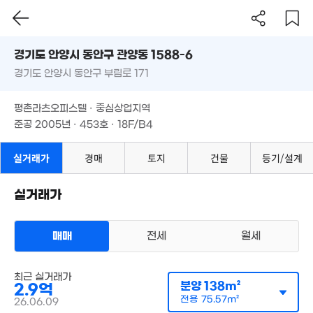
경기도 안양시 동안구 관양동 1588-6
3,300만
경기도 안양시 동안구 부림로 171
도로명
'16. 07
경기도 안양시 동안구 관양동 1588-6
필터
매물 탐색
평촌라츠오피스텔 · 중심상업지역
경기도 안양시 동안구 부림로 171
준공 2005년 · 453호 · 18F/B4
평촌라츠오피스텔 · 중심상업지역
준공 2005년 · 453호 · 18F/B4
실거래가
경매
토지
건물
등기/설계
실거래가
77억
매매
전세
월세
'25. 06
오피스텔
최근 실거래가
매매 1억 5800만원
실거래
분양
138m²
2.9억
공급
74m²
/
전용
41m²
계약일 '26. 03
전용
75.57m²
26.06.09