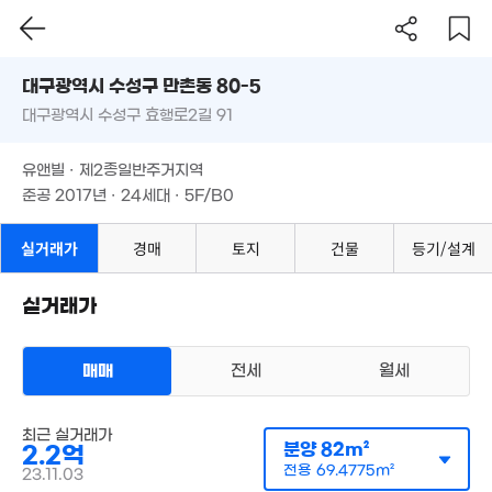
대구시 수성구 만촌동 80-5
대구광역시 수성구 효행로2길 91
도로명
대구광역시 수성구 만촌동 80-5
필터
매물 탐색
유앤빌 · 제2종일반주거지역
대구광역시 수성구 효행로2길 91
1,500만
준공 2017년 · 24세대 · 5F/B0
2,500만
'15. 03
'15. 03
유앤빌 · 제2종일반주거지역
준공 2017년 · 24세대 · 5F/B0
실거래가
경매
토지
건물
등기/설계
실거래가
매매
전세
월세
최근 실거래가
다세대
분양
82m²
2.2억
매매 2억 2000만원
실거래
전용
69.4775m²
공급
82m²
/
전용
69m²
23.11.03
계약일 '23. 11