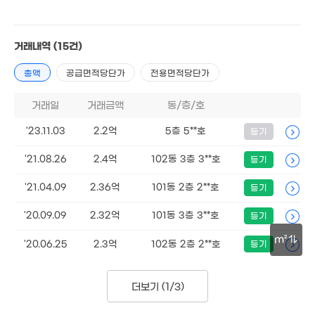
거래내역
(15건)
총액
공급면적당단가
전용면적당단가
거래일
거래금액
동/층/호
'23.11.03
2.2억
5층 5**호
등기
2.55억
'25. 03
'21.08.26
2.4억
102동 3층 3**호
등기
1.35억
'06. 10
'21.04.09
2.36억
101동 2층 2**호
등기
975만
'20.09.09
2.32억
101동 3층 3**호
등기
'16. 06
585만
'16. 06
m²
'20.06.25
2.3억
102동 2층 2**호
등기
30m
더보기 (
1/3
)