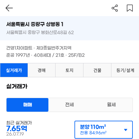
서울시 중랑구 상봉동 1
서울특별시 중랑구 봉화산로48길 62
도로명
서울특별시 중랑구 상봉동 1
필터
매물 탐색
건영1차아파트 · 제3종일반주거지역
서울특별시 중랑구 봉화산로48길 62
준공 1997년 · 408세대 / 21호 · 25F/B2
2.52억
건영1차아파트 · 제3종일반주거지역
'17. 04
준공 1997년 · 408세대 / 21호 · 25F/B2
7.05억
실거래가
경매
토지
건물
103m²
등기/설계
실거래가
매매
전세
월세
감정가 보기
최근 실거래가
아파트
분양
110m²
7.65억
매매 7억 7000만원
실거래
공급
110m²
/
전용
85m²
전용
84.96m²
26.07.19
계약일 '26. 07