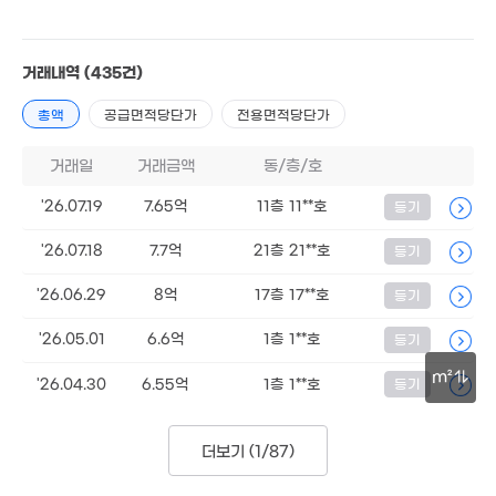
거래내역
(435건)
총액
공급면적당단가
전용면적당단가
거래일
거래금액
동/층/호
8.7억
113m²
'26.07.19
7.65억
11층 11**호
등기
'26.07.18
7.7억
21층 21**호
등기
.18억
'26.06.29
8억
17층 17**호
등기
7. 04
'26.05.01
6.6억
1층 1**호
등기
3.4억
15. 04
m²
'26.04.30
6.55억
1층 1**호
등기
1만
'20. 12
30m
6.15억
더보기 (
1/87
)
'18. 12