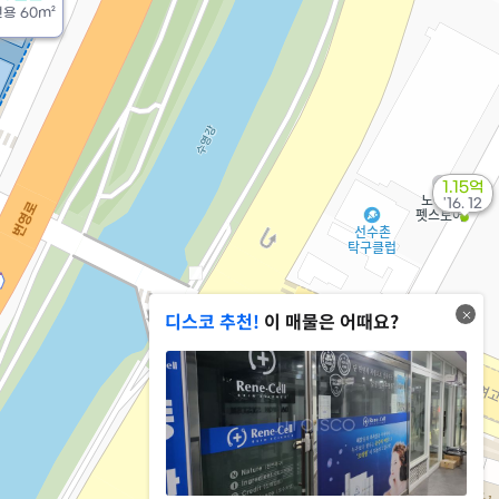
전용
60m²
1.15억
'16. 12
디스코 추천!
이 매물은 어때요?
136억
'15. 04