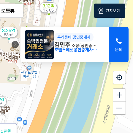
3.12억
로드뷰
'17. 05
단지보기
3.25억
83m²
우리동네 공인중개사
2.69억
김민후
0m²
소장(공인중개사)
호텔스에셋공인중개사사무소
7억
²
00만원