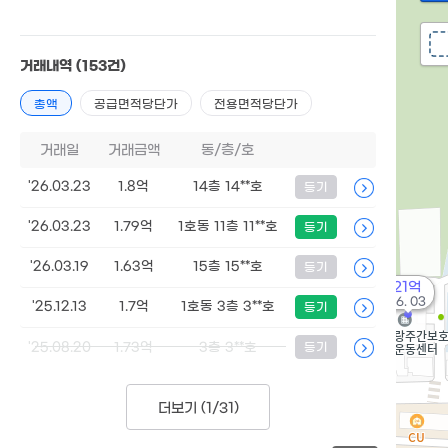
거래내역
(153건)
총액
공급면적당단가
전용면적당단가
거래일
거래금액
동/층/호
'26.03.23
1.8억
14층 14**호
등기
'26.03.23
1.79억
1호동 11층 11**호
등기
'26.03.19
1.63억
15층 15**호
등기
21억
'16. 03
'25.12.13
1.7억
1호동 3층 3**호
등기
'25.08.20
1.73억
3층 3**호
등기
더보기 (
1/31
)