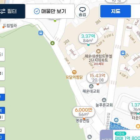
'10. 12
366만
필터
매물만 보기
지도
3.7억
'19. 04
'21. 01
3.37억
84m²
도
정
15.43억
'20. 08
2
1.3
76m
6,000만
액
56m²
가
지
아파트
지
매매 1억 80