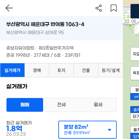
2.84억
'22. 05
부산광역시 해운대구 반여동 1063-4
부산광역시 해운대구 삼어로 95
송보자유아파트 · 제3종일반주거지역
지
준공 1998년 · 217세대 / 6호 · 23F/B1
실거래가
경매
토지
건물
등기/설계
측
실거래가
평
m
매매
전세
월세
총
단
최근 실거래가
분양
82m²
1.8억
필
전용
59.99m²
26.03.23
단