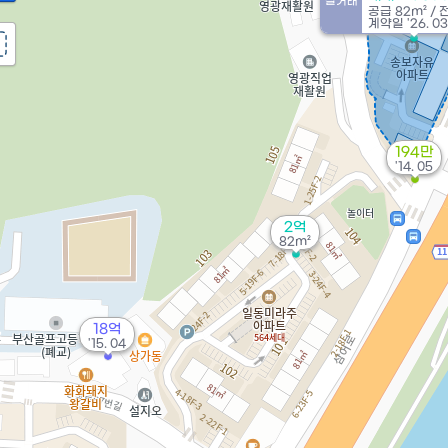
실거래
공급
82m²
/
계약일 '26. 03
194만
'14. 05
2억
82m²
18억
'15. 04