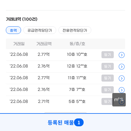
47.7억
매물
'21. 10
6.1
106
57.7억
60억
거래내역
(100건)
'26. 01
'26. 08
3.38
47m²
총액
공급면적당단가
전용면적당단가
23억
'23. 11
거래일
거래금액
동/층/호
101.5억
4.42억
3.3억
'23. 05
58m²
36m²
'22.06.08
2.77억
10층 10**호
등기
50억
'21. 03
월 45만
4.3억
24m²
57m²
'22.06.08
2.76억
12층 12**호
등기
4.29억
50m²
'22.06.08
2.77억
11층 11**호
등기
40억
35억
'26. 05
'22.06.08
2.76억
7층 7**호
등기
'26. 07
30억
'26. 05
16.5억
m²
'22.06.08
2.71억
5층 5**호
등기
'08. 02
30m
더보기 (
1/20
)
등록된 매물
1