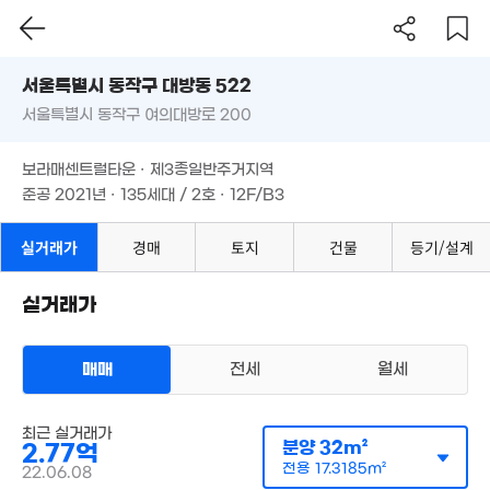
1,176만
'18. 05
서울시 동작구 대방동 522
서울특별시 동작구 여의대방로 200
도로명
120억
서울특별시 동작구 대방동 522
'26. 06
필터
매물 탐색
9.8억
보라매센트럴타운 · 제3종일반주거지역
'21. 05
5.48억
서울특별시 동작구 여의대방로 200
준공 2021년 · 135세대 / 2호 · 12F/B3
97m²
69억
월 59만
'21. 04
보라매센트럴타운 · 제3종일반주거지역
29억
21m²
'26. 04
준공 2021년 · 135세대 / 2호 · 12F/B3
2.5억
46m²
실거래가
경매
토지
건물
등기/설계
32.7억
'24. 07
3.1억
월 100만
68m²
62m²
실거래가
48억
매물
매매
'22. 04
전세
월세
26.9억
매물가 보기
'21. 12
아파트
6.75억
최근 실거래가
매매 2억 7800만원
분양
32m²
86m²
2.77억
실거래
공급
32m²
/
전용
17m²
전용
17.3185m²
22.06.08
계약일 '22. 06