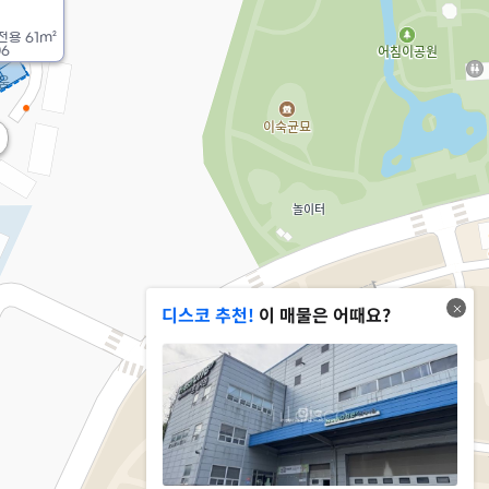
전용
61m²
06
디스코 추천!
이 매물은 어때요?