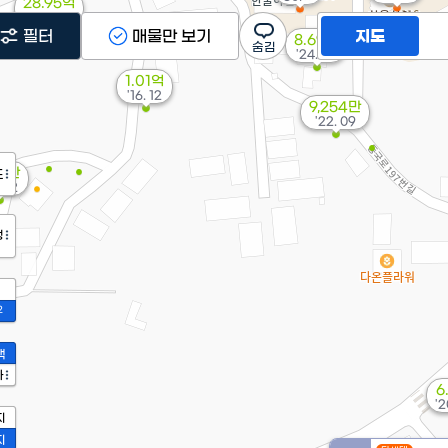
28.95억
'20. 08
필터
매물만 보기
지도
8.69억
'24. 07
1.01억
'16. 12
9,254만
'22. 09
0만
도
. 12
정
2
액
가
6
'2
지
지