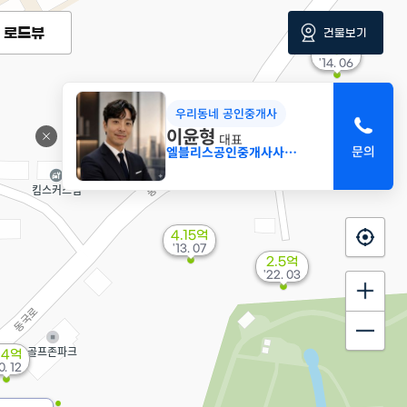
로드뷰
건물보기
2.6억
'14. 06
우리동네 공인중개사
이윤형
대표
엘블리스공인중개사사무소
4.15억
'13. 07
2.5억
'22. 03
.4억
0. 12