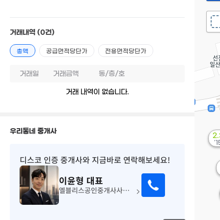
거래내역
(0건)
총액
공급면적당단가
전용면적당단가
거래일
거래금액
동/층/호
거래 내역이 없습니다.
우리동네 중개사
2
'1
디스코 인증 중개사
와 지금바로 연락해보세요!
이윤형
대표
엘블리스공인중개사사무소