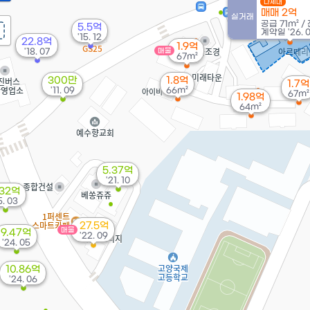
다세대
매매 2억
실거래
공급
71m²
/
5.5억
계약일 '26. 
'15. 12
22.8억
1.9억
'18. 07
매물
67m²
300만
1.8억
1.7억
'11. 09
66m²
67m²
1.98억
64m²
5.37억
'21. 10
.32억
5. 03
27.5억
매물
9.47억
'22. 09
'24. 05
10.86억
'24. 06