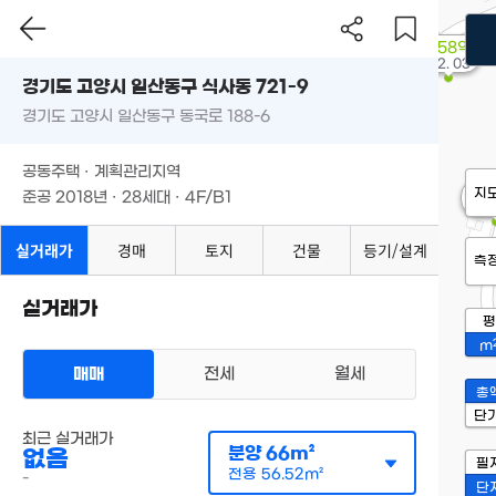
5.58억
'22. 03
경기도 고양시 일산동구 식사동 721-9
경기도 고양시 일산동구 동국로 188-6
공동주택 · 계획관리지역
40
지
준공 2018년 · 28세대 · 4F/B1
'25
실거래가
경매
토지
건물
등기/설계
측
실거래가
평
m
매매
전세
월세
총
단
최근 실거래가
분양
66m²
없음
필
전용
56.52m²
-
단