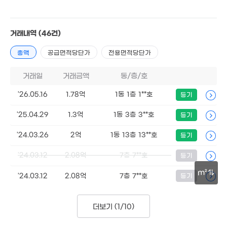
3.2억
'24. 12
5.5억
.41억
'15. 01
21. 08
거래내역
2.3억
(46건)
'25. 03
총액
공급면적당단가
전용면적당단가
거래일
거래금액
동/층/호
11.3억
'26.05.16
1.78억
1동 1층 1**호
등기
'26. 02
1.05억
'25.04.29
1.3억
1동 3층 3**호
등기
'13. 10
'24.03.26
2억
1동 13층 13**호
등기
1.52억
'12. 01
'24.03.12
2.08억
7층 7**호
등기
27만
m²
16. 09
'24.03.12
2.08억
7층 7**호
등기
30m
더보기 (
1/10
)