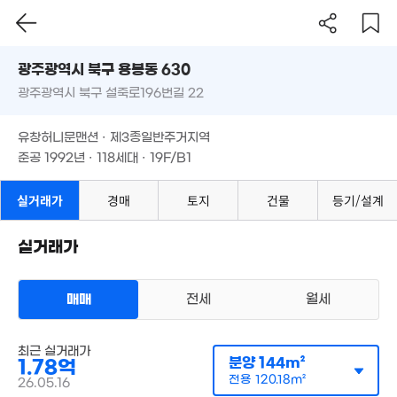
18m²
광주시 북구 용봉동 630
6.9억
3억
5.5억
광주광역시 북구 설죽로196번길 22
도로명
1억
'15. 08
'25. 12
'23. 09
'10. 10
광주광역시 북구 용봉동 630
필터
매물 탐색
유창허니문맨션 · 제3종일반주거지역
4.9억
광주광역시 북구 설죽로196번길 22
준공 1992년 · 118세대 · 19F/B1
'22. 05
3.9억
'17. 03
10억
유창허니문맨션 · 제3종일반주거지역
4.2
'21. 11
6.08억
'19.
준공 1992년 · 118세대 · 19F/B1
'10. 11
26.5억
실거래가
경매
토지
건물
등기/설계
'17. 09
6.9억
7.25억
'16. 10
'22. 08
3.82억
10.2억
매물
'23. 08
'21. 02
3.5억
실거래가
8.4억
'10. 04
8.45억
'19. 09
'26. 01
5,200만
'18. 09
매매
전세
월세
5.39억
'20. 11
8.5억
아파트
최근 실거래가
'22. 06
매매 1억 7800만원
실거래
분양
144m²
1.78억
공급
144m²
/
전용
120m²
계약일 '26. 05
전용
120.18m²
26.05.16