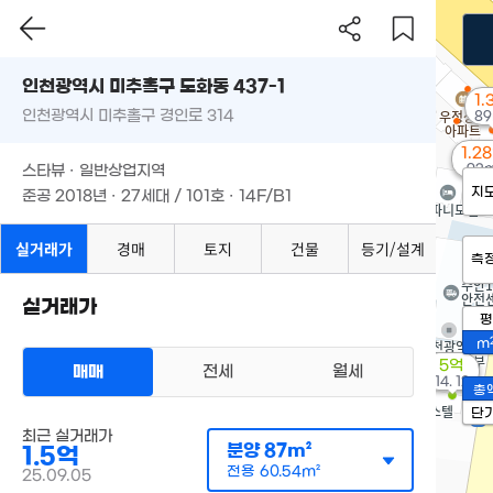
인천광역시 미추홀구 도화동 437-1
1.
인천광역시 미추홀구 경인로 314
89
1.2
92m
스타뷰 · 일반상업지역
지
준공 2018년 · 27세대 / 101호 · 14F/B1
실거래가
경매
토지
건물
등기/설계
측
실거래가
평
m
5억
매매
전세
월세
'14. 12
총
단
최근 실거래가
분양
87m²
1.5억
전용
60.54m²
25.09.05