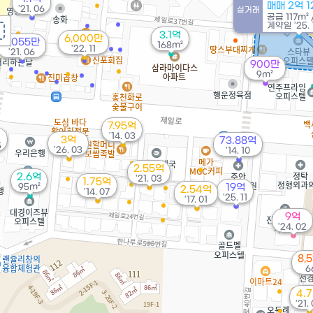
매매 2억 
'21. 06
실거래
공급
117m²
계약일 '25. 
3.1억
6,000만
2,055만
168m²
'22. 11
'21. 06
900만
9m²
7.95억
'14. 03
3억
73.88억
5
'26. 03
'14. 10
2.55억
2.6억
'21. 03
1.75억
95m²
19억
2.54억
'14. 07
'25. 11
'17. 01
9억
'24. 02
8,
6
4.
'21.