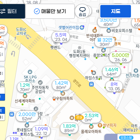
7
'18. 08
1.6억
3.1억
필터
매물만 보기
지도
41m²
'16. 03
3,500만
1.
40m²
65
3억
m²
5.5억
'23. 04
월 32만
8억
30m²
²
도
5,000만
'26. 06
1.46억
정
64m²
1.42억
8억
1.2억
80m²
'13. 05
70m²
2
액
2,000만
2.53억
가
경매
52m²
0m²
1.83억
1.09억
89m²
'22. 12
오피스텔
1.1억