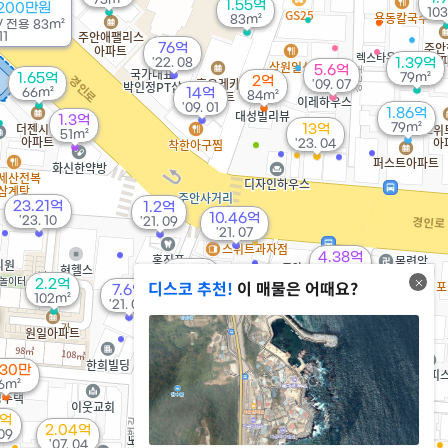
1.55억
1200만원
10
83m²
/
전용
83m²
11
76억
'22. 08
1.39억
5.6억
1.65억
79m²
2억
'09. 07
66m²
14억
84m²
'09. 01
1.86억
1.3억
79m²
13억
51m²
'23. 04
23.21억
1.2억
10.46억
'23. 10
'21. 09
'21. 07
4.38억
16.5억
247m²
디스코 추천!
이 매물은 어때요?
2.2억
'20. 04
7.6억
102m²
6.5억
48.59억
'21. 08
'20. 04
'22. 08
530만
3.5억
6m²
'24. 05
7.6억
1.9억
7억
'25. 08
87m²
2.04억
 09
1.9억
'07. 04