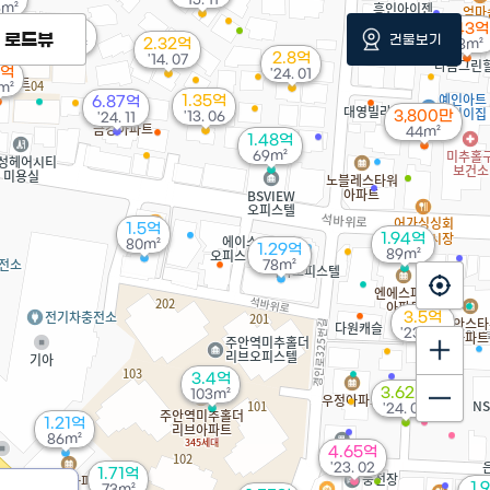
5m²
1.43억
1.2억
로드뷰
건물보기
2.32억
58m²
53m²
2.8억
'14. 07
5억
'24. 01
m²
1.35억
6.87억
3,800만
'13. 06
'24. 11
44m²
1.48억
69m²
1.5억
1.94억
80m²
1.29억
89m²
78m²
3.5억
'23. 02
3.4억
3.62억
103m²
'24. 09
1.21억
86m²
4.65억
'23. 02
1.71억
1.
73m²