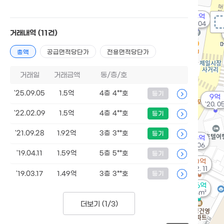
4.3억
'24. 04
거래내역
(11건)
총액
공급면적당단가
전용면적당단가
거래일
거래금액
동/층/호
'25.09.05
1.5억
4층 4**호
등기
9억
'20. 0
'22.02.09
1.5억
4층 4**호
등기
'21.09.28
1.92억
3층 3**호
등기
6.16억
'20. 06
'19.04.11
1.59억
5층 5**호
등기
10억
'22. 11
'19.03.17
1.49억
3층 3**호
등기
1.6억
84m²
더보기 (
1/3
)