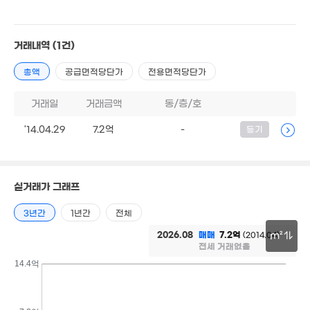
2,258만
122억
'21. 09
'24. 02
거래내역
(1건)
2.2억
'18. 04
총액
공급면적당단가
전용면적당단가
3.5억
'21. 12
거래일
거래금액
동/층/호
월 360만
'14.04.29
7.2억
-
0m²
등기
20억
2.43억
'20. 12
'24. 02
5.35
실거래가 그래프
1.13억
'12. 0
'08. 11
3년간
1년간
전체
2026.08
매매
7.2억
(2014.04)
m²
2.2억
전세 거래없음
'18. 04
30m
14.4억
7억
1.35억
'15. 12
6.7억
'14. 04
'10. 05