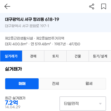
'20. 05
대구시 서구 평리동 618-19
대구광역시 서구 문화로 197-1
2.56억
도로명
'19. 11
대구광역시 서구 평리동 618-19
1.3
필터
매물 탐색
7.3억
86
제2종근린생활시설 · 제2종일반주거지역
'16. 11
대구광역시 서구 문화로 197-1
대지
400.8m²
· 연
519.48m²
· 1987년 · 4F/B0
2.87억
'20. 03
3.1
제2종근린생활시설 · 제2종일반주거지역
'21.
대지
400.8m²
· 연
519.48m²
· 1987년 · 4F/B0
5,500만
'08. 07
실거래가
경매
토지
건물
등기/설계
9,800만
'12. 04
2.05억
실거래가
'19. 04
2.
9,500만
'18
57m²
매매
전세
월세
3.05억
7
상업용건물
'23. 11
최근 실거래가
'08.
매매 7억 2000만원
실거래
7.2억
대지
326m²
/
연
519m²
단일면적
계약일 '14. 04
2,645만
14.04.29
'21. 08