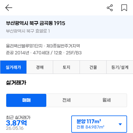
.81억
부산시 북구 금곡동 1915
0. 03
부산광역시 북구 효열로 1
도로명
부산광역시 북구 금곡동 1915
필터
매물 탐색
율리벽산블루밍1단지 · 제3종일반주거지역
부산광역시 북구 효열로 1
준공 2014년 · 470세대 / 12호 · 25F/B3
1.35억
47m²
율리벽산블루밍1단지 · 제3종일반주거지역
준공 2014년 · 470세대 / 12호 · 25F/B3
1,481만
'12. 05
실거래가
경매
토지
건물
등기/설계
실거래가
1,000만
21m²
1,080만
'13. 02
매매
전세
월세
아파트
매매 3억 8700만원
최근 실거래가
실거래
분양
117m²
3.87억
공급
117m²
/
전용
85m²
21.86억
계약일 '26. 05
전용
84.987m²
26.05.16
'21. 02