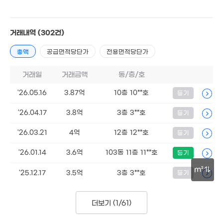
3.9억
거래내역
(302건)
'08. 08
총액
공급면적당단가
전용면적당단가
14.57억
2.85억
'10. 07
346m²
거래일
거래금액
동/층/호
'26.05.16
3.87억
10층 10**호
등기
'26.04.17
3.8억
3층 3**호
등기
3.6억
'26.03.21
4억
12층 12**호
등기
111m²
5.1억
'07. 08
'26.01.14
3.6억
103동 11층 11**호
등기
4억
'21. 04
1,195만
2.9억
m²
'25.12.17
3.5억
3층 3**호
등기
7,220만
'12. 05
'17. 10
'10. 08
30m
월 50만
4.96억
2.79억
48m²
'26. 02
더보기 (
1/61
)
'20. 12