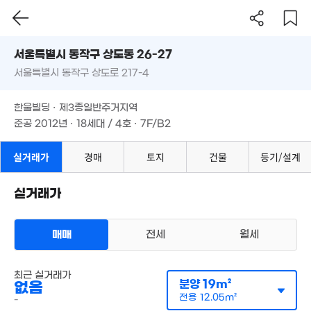
서울시 동작구 상도동 26-27
20억
'25. 08
서울특별시 동작구 상도로 217-4
도로명
서울특별시 동작구 상도동 26-27
18.59억
필터
매물 탐색
한울빌딩 · 제3종일반주거지역
'25. 08
서울특별시 동작구 상도로 217-4
준공 2012년 · 18세대 / 4호 · 7F/B2
한울빌딩 · 제3종일반주거지역
준공 2012년 · 18세대 / 4호 · 7F/B2
4,192만
54m²
실거래가
경매
토지
건물
등기/설계
실거래가
15.5억
4.55억
106m²
91m²
매매
전세
월세
17.5억
111m²
다세대
최근 실거래가
월세 1000만원/57만원
실거래
분양
19m²
없음
공급
20m²
/
전용
12m²
계약일 '26. 02
전용
12.05m²
-