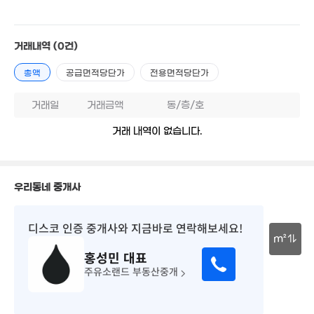
거래내역
(0건)
5,505만
'13. 02
총액
공급면적당단가
전용면적당단가
4.5억
17억
83m²
거래일
거래금액
동/층/호
112m²
5.48억
6.8억
거래 내역이 없습니다.
'07. 11
'15. 06
8.96억
'15. 05
우리동네 중개사
20.2억
디스코 인증 중개사
와 지금바로 연락해보세요!
117m²
m²
3.6
홍성민
대표
58m
30m
주유소랜드 부동산중개