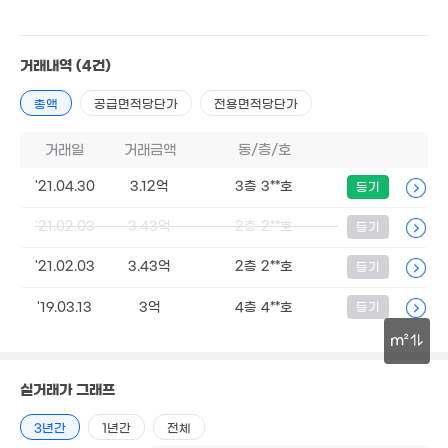
월 50만
2.73억
19m²
4.35억
2.58억
57m²
78m²
65m²
거래내역
(4건)
2.2억
월 125만
45m²
4.3억
68m²
총액
공급면적당단가
전용면적당단가
74m²
1.2억
3.5억
49m²
거래일
거래금액
동/층/호
47m²
월 30만
35m²
'21.04.30
3.12억
3층 3**호
등기
2.85억
3.55억
51m²
68m²
2.19억
'21.02.03
3.43억
2층 2**호
등기
36m²
'21.02.03
3.43억
2층 2**호
등기
2.82억
1.72억
45m²
42m²
'19.03.13
3억
4층 4**호
등기
3.54억
1.35억
65m²
m²
2.7억
'21. 06
경매
35m²
5.28억
6.5억
30m
월 2만
'24. 10
'26. 06
실거래가 그래프
44m²
5.73억
2.6억
'21. 01
38m²
3년간
1년간
전체