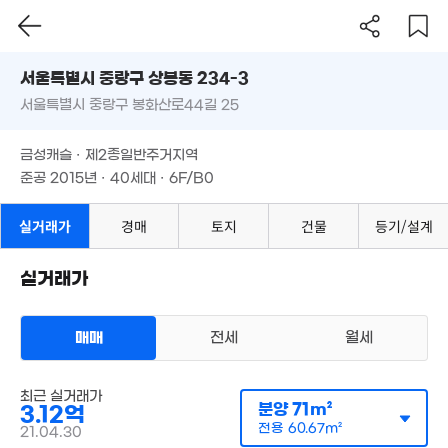
서울시 중랑구 상봉동 234-3
10억
'23. 10
서울특별시 중랑구 봉화산로44길 25
도로명
서울특별시 중랑구 상봉동 234-3
필터
매물 탐색
금성캐슬 · 제2종일반주거지역
서울특별시 중랑구 봉화산로44길 25
준공 2015년 · 40세대 · 6F/B0
금성캐슬 · 제2종일반주거지역
준공 2015년 · 40세대 · 6F/B0
15억
5m²
실거래가
경매
토지
건물
등기/설계
월 10만
실거래가
36m²
3.92억
83m²
매매
전세
월세
4.35억
12.1
다세대
85m²
'24. 
매매 3억 1200만원
최근 실거래가
실거래
4억
분양
71m²
공급
71m²
/
전용
61m²
3.12억
24.6억
계약일 '21. 04
71m²
4.1억
1.05억
전용
60.67m²
21.04.30
'12. 10
70m²
41m²