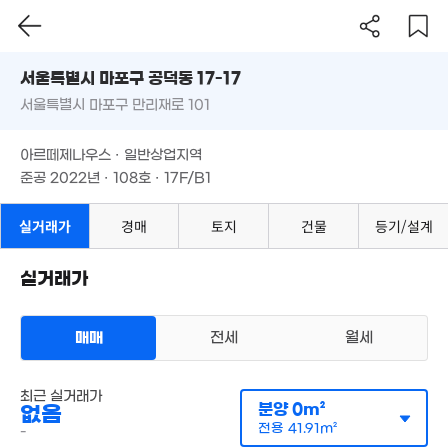
46m²
서울시 마포구 공덕동 17-17
서울특별시 마포구 만리재로 101
19.4억
도로명
110m²
서울특별시 마포구 공덕동 17-17
필터
매물 탐색
아르떼제나우스 · 일반상업지역
서울특별시 마포구 만리재로 101
준공 2022년 · 108호 · 17F/B1
7.3
11.8억
109m
아르떼제나우스 · 일반상업지역
'18. 02
1,000만
준공 2022년 · 108호 · 17F/B1
1.8억
'12. 05
0. 03
1.61억
실거래가
경매
토지
건물
등기/설계
28m²
13.14억
4
8,752만
9,000만
'20. 08
'18. 
실거래가
'20. 02
35m²
4.55억
1.42억
24. 01
2.28억
2.17억
30m²
'23. 08
46m²
매매
전세
월세
11억
49m²
오피스텔
2.7억
최근 실거래가
매매 2억 8364만원
7.5억
1.68억
'21. 10
실거래
분양
0m²
없음
'25. 03
공급
0m²
/
전용
21m²
31m²
계약일 '22. 05
전용
41.91m²
-
4.05
3.1억