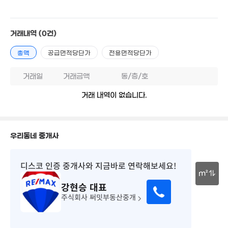
9.5억
'14. 11
'19. 11
2.6억
'19. 12
'23. 10
1.45억
9.
30m²
10억
'11.
거래내역
(0건)
1.3억
7억
'25. 11
'19. 06
'21. 09
6.2
총액
공급면적당단가
전용면적당단가
'16. 
9,300만
34m²
3.8억
49m²
13억
거래일
거래금액
동/층/호
'21. 12
4억
4.7억
'20. 04
거래 내역이 없습니다.
66m²
13억
'22. 05
7.93억
'18. 01
4.45억
13.2억
9.2억
59m²
'26. 06
'18. 05
우리동네 중개사
16억
5m²
4.2억
3.31억
69m²
75m²
디스코 인증 중개사
와 지금바로 연락해보세요!
m²
16.5억
13.9억
매물
강현승
대표
'26. 03
'14. 10
23억
30m
'26. 08
주식회사 써밋부동산중개
6.47억
16억
4.4억
'19. 11
'25. 11
'20. 06