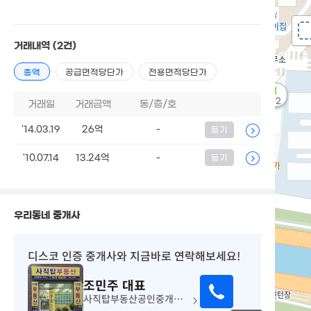
거래내역
(2건)
총액
공급면적당단가
전용면적당단가
8억
'10. 12
거래일
거래금액
동/층/호
'14.03.19
26억
-
등기
'10.07.14
13.24억
-
등기
우리동네 중개사
디스코 인증 중개사
와 지금바로 연락해보세요!
조민주
대표
사직탑부동산공인중개사사무소