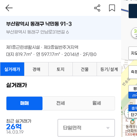
부산광역시 동래구 낙민동 91-3
3
부산광역시 동래구 안남로31번길 6
'
제1종근린생활시설 · 제3종일반주거지역
지
대지
819.7m²
· 연
597.17m²
· 2014년 · 2F/B0
실거래가
경매
토지
건물
등기/설계
측
실거래가
평
m
매매
전세
월세
총
3.2
단
101m
최근 실거래가
26억
단일면적
14.03.19