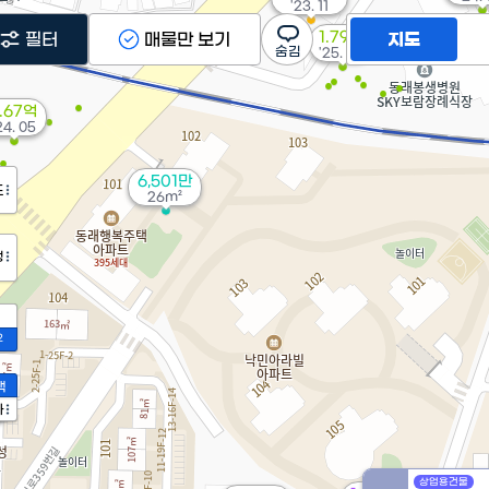
'23. 11
1.79억
필터
매물만 보기
지도
'25. 03
.67억
24. 05
6,501만
도
26m²
정
2
액
억
가
²
상업용건물