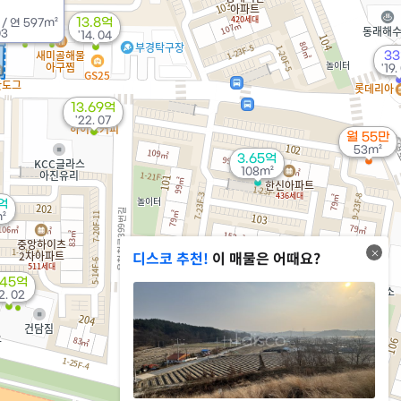
13.8억
/
연
597m²
03
'14. 04
3
'19.
13.69억
'22. 07
월 55만
53m²
3.65억
108m²
억
²
디스코 추천!
이 매물은 어때요?
.45억
12. 02
3.15억
80m²