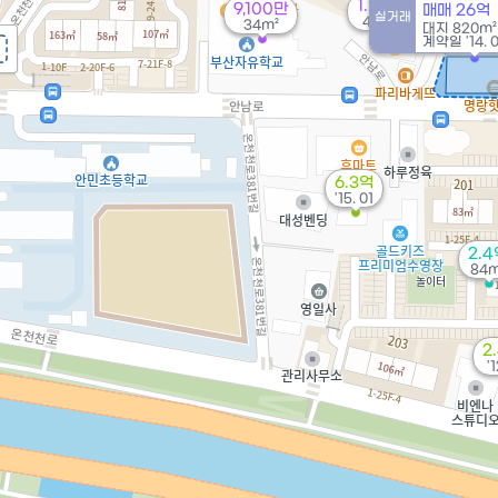
1.23억
9,100만
매매 26억
실거래
45m²
34m²
대지
820m²
계약일 '14. 
6.3억
'15. 01
2.4
84m
2
'