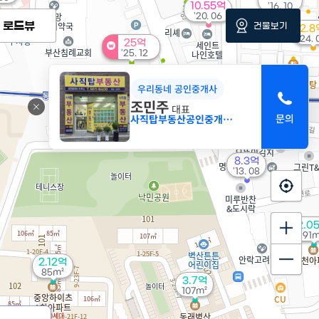
10.55억
'16. 10
'20. 06
로드뷰
건물보기
2.8
'24. 
25억
'25. 12
우리동네 공인중개사
조민주
7.69억
대표
'10. 06
사직탑부동산공인중개사사무소
10.8억
'09. 07
8.3억
'13. 08
2.0
91m
2.12억
85m²
3.7억
107m²