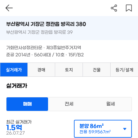
부산시 기장군 정관읍 방곡리 380
1.08억
'20. 03
부산광역시 기장군 정관읍 방곡로 39
도로명
부산광역시 기장군 정관읍 방곡리 380
필터
매물 탐색
가화만사성정관타운 · 제3종일반주거지역
부산광역시 기장군 정관읍 방곡로 39
준공 2014년 · 560세대 / 10호 · 15F/B2
7,600만
'22. 06
가화만사성정관타운 · 제3종일반주거지역
준공 2014년 · 560세대 / 10호 · 15F/B2
실거래가
경매
토지
건물
등기/설계
실거래가
매매
전세
월세
최근 실거래가
아파트
분양
86m²
1.5억
매매 1억 5000만원
실거래
전용
59.9567m²
26.07.27
공급
86m²
/
전용
60m²