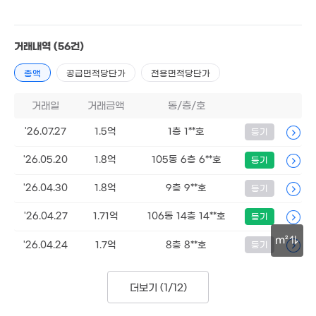
계약일 '26. 07
1.1억
거래내역
(56건)
'09. 1
총액
공급면적당단가
전용면적당단가
거래일
거래금액
동/층/호
'26.07.27
1.5억
1층 1**호
등기
2억
'13. 03
'26.05.20
1.8억
105동 6층 6**호
등기
7.32억
2.75억
'21. 06
'16. 07
'26.04.30
1.8억
9층 9**호
등기
4.09억
8.8억
'26.04.27
1.71억
106동 14층 14**호
'21. 01
등기
'17. 07
2.06억
'12. 07
3.75억
m²
'26.04.24
1.7억
'26. 02
8층 8**호
등기
30m
9억
8.25억
1.34억
3억
'25. 08
'16. 12
'10. 09
더보기 (
1/12
)
'20. 01