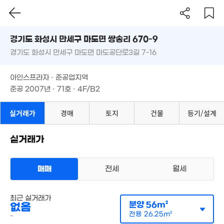
경기도 화성시 만세구 마도면 쌍송리 670-9
,139만
'22. 12
경기도 화성시 만세구 마도면 마도공단로3길 7-16
도로명
1.1
경기도 화성시 만세구 마도면 쌍송리 670-9
필터
매물 탐색
67m
아인스프라자 · 준공업지역
경기도 화성시 만세구 마도면 마도공단로3길 7-16
5억
준공 2007년 · 71호 · 4F/B2
'20. 07
아인스프라자 · 준공업지역
4.93억
준공 2007년 · 71호 · 4F/B2
'07. 08
4억
실거래가
경매
토지
건물
등기/설계
'13. 11
월 33만
실거래가
0m²
3.85억
'19. 10
매매
전세
월세
500만
'10. 09
오피스텔
최근 실거래가
월세 300만원/40만원
실거래
1.38억
분양
56m²
없음
공급
77m²
/
전용
38m²
'19. 03
계약일 '25. 11
전용
26.25m²
-