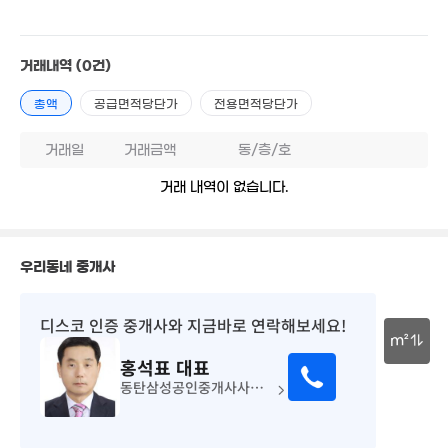
3.22억
2.4억
'19. 03
9.9억
'23. 02
10.3억
'19. 01
거래내역
(0건)
'18. 07
5만
'20. 10
총액
공급면적당단가
전용면적당단가
12.75억
1.9억
10.75억
'25. 08
'17. 03
거래일
거래금액
동/층/호
'26.07.20.
13.5억
'20. 12
거래 내역이 없습니다.
11억
8.44억
'25. 05
'16. 11
우리동네 중개사
3,200만
24m²
디스코 인증 중개사
와 지금바로 연락해보세요!
m²
홍석표
대표
30m
동탄삼성공인중개사사무소