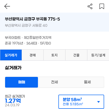
부산시 금정구 부곡동 775-5
1.53억
부산광역시 금정구 서동로 40
도로명
56m²
부산광역시 금정구 부곡동 775-5
1.34억
필터
매물 탐색
부곡아파트 · 제2종일반주거지역
67m²
부산광역시 금정구 서동로 40
준공 1976년 · 36세대 · 5F/B0
부곡아파트 · 제2종일반주거지역
1.39억
66m²
준공 1976년 · 36세대 · 5F/B0
2.6억
85m²
실거래가
경매
토지
건물
등기/설계
1.4억
81m²
1.18억
실거래가
1.25억
83m²
76m²
1.72억
'15. 09
매매
전세
월세
3.9억
2.98억
'21. 08
아파트
'19. 11
최근 실거래가
2.54억
매매 1억 2700만원
분양
58m²
1.27억
실거래
'18. 05
공급
58m²
/
전용
58m²
6,2
전용
57.85m²
24.03.19
계약일 '24. 03
'26.