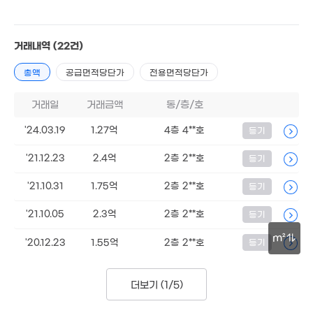
14.5억
5.9
'22. 04
'20. 
거래내역
(22건)
총액
공급면적당단가
전용면적당단가
5,400만
'25. 03
거래일
거래금액
동/층/호
'24.03.19
1.27억
4층 4**호
등기
2.5억
'17. 02
'21.12.23
2.4억
2층 2**호
등기
7,000만
'21.10.31
1.75억
2층 2**호
등기
'23. 04
'21.10.05
2.3억
2층 2**호
등기
6,500만
1.46억
m²
'22. 03
'20.12.23
1.55억
2층 2**호
등기
83m²
8,00
'20. 
30m
더보기 (
1/5
)