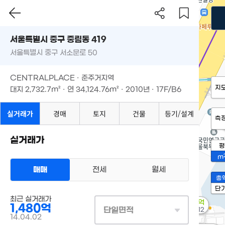
서울특별시 중구 중림동 419
서울특별시 중구 서소문로 50
CENTRALPLACE · 준주거지역
지
대지
2,732.7m²
· 연
34,124.76m²
· 2010년 · 17F/B6
실거래가
경매
토지
건물
등기/설계
측
실거래가
평
m
매매
전세
월세
총
단
최근 실거래가
3.4억
1,480억
단일면적
'20. 12
14.04.02