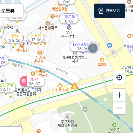
0m²
로드뷰
건물보기
3.25억
1,180억
'19. 06
'11. 07
억
2.8억
9억
'17. 06
'26. 06
1,678.91억
'16. 06
5억
. 05
25억
'26. 07
61.17억
'22. 11