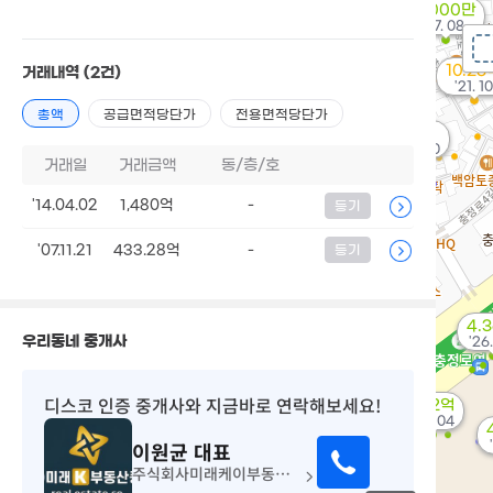
4,000만
'17. 08
10.25
거래내역
(2건)
'21. 10
총액
공급면적당단가
전용면적당단가
7억
'19. 10
거래일
거래금액
동/층/호
'14.04.02
1,480억
-
등기
'07.11.21
433.28억
-
등기
4.
우리동네 중개사
'26
디스코 인증 중개사
와 지금바로 연락해보세요!
1.02억
'26. 04
이원균
대표
주식회사미래케이부동산중개