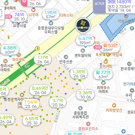
매매 1480억
'26. 06
실거래
대지
2,733m²
/
계약일 '14. 04
1.95억
74억
매물
57m²
억
'25. 10
5.47억
193m²
월 53만
4.88억
매물
26m²
60m²
1.11억
'26. 04
1.38억
월 77만
'26. 04
67m²
8,469만
36억
'26. 04
3.36억
. 04
'10. 06
3.7억
7.54억
'20. 06
'23. 06
4.49억
6.55억
'26. 04
'25. 10
월 72만