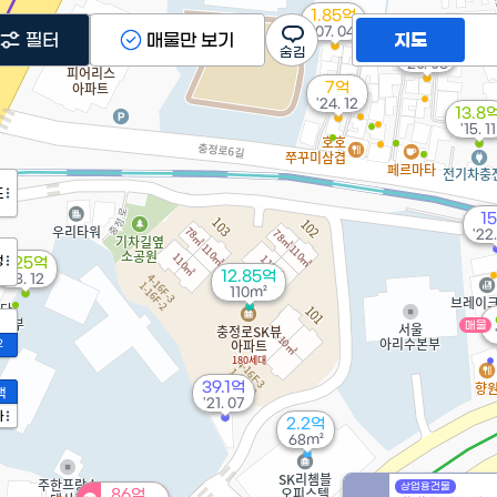
1.85억
8.3억
'07. 04
필터
매물만 보기
지도
136m²
3.5억
'20. 08
7억
'24. 12
13.8
'15. 11
도
1
'22
정
7.25억
12.85억
'13. 12
110m²
매물
2
39.1억
액
'21. 07
가
2.2억
68m²
상업용건물
86억