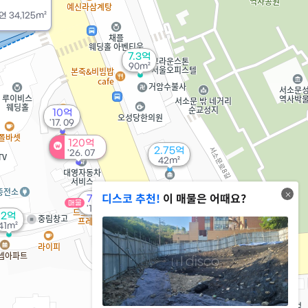
연
34,125m²
7.3억
90m²
10억
'17. 09
120억
2.75억
'26. 07
42m²
디스코 추천!
이 매물은 어때요?
7.93억
매물
'17. 06
2억
41m²
83억
'20. 07
3.7억
'25. 12