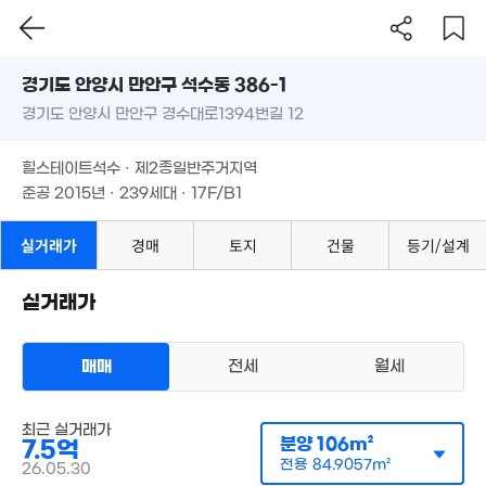
경기도 안양시 만안구 석수동 386-1
경기도 안양시 만안구 경수대로1394번길 12
도로명
7.4억
경기도 안양시 만안구 석수동 386-1
필터
매물 탐색
108m²
3.2억
힐스테이트석수 · 제2종일반주거지역
경기도 안양시 만안구 경수대로1394번길 12
82m²
준공 2015년 · 239세대 · 17F/B1
힐스테이트석수 · 제2종일반주거지역
월 110만
준공 2015년 · 239세대 · 17F/B1
0m²
9.86억
'16. 01
실거래가
경매
토지
건물
등기/설계
,873만
16. 01
실거래가
아파트
매매 7억 5000만원
실거래
매매
전세
월세
공급
106m²
/
전용
85m²
계약일 '26. 05
최근 실거래가
분양
106m²
7.5억
전용
84.9057m²
26.05.30