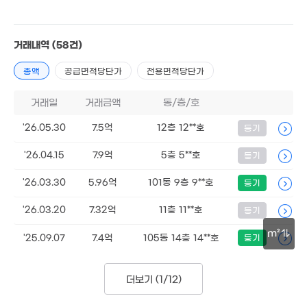
19.3억
'23. 04
거래내역
(58건)
50억
'23. 11
5.4억
7,346만
'22. 12
'17. 12
총액
공급면적당단가
전용면적당단가
거래일
거래금액
동/층/호
'26.05.30
7.5억
12층 12**호
등기
'26.04.15
7.9억
5층 5**호
등기
'26.03.30
5.96억
101동 9층 9**호
등기
'26.03.20
7.32억
11층 11**호
등기
m²
'25.09.07
7.4억
105동 14층 14**호
등기
30m
더보기 (
1/12
)