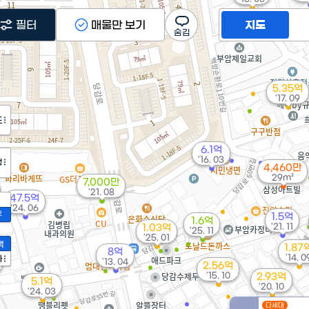
필터
매물만 보기
지도
5.35억
'17. 09
도
6.1억
'16. 03
정
4,460만
29m²
7,000만
'21. 08
47.5억
'24. 06
2
1.5억
1.6억
'21. 11
1.03억
'25. 11
'25. 01
액
1.87
8억
'14. 0
가
'13. 04
2.56억
'15. 10
2.93억
5.1억
'20. 10
'24. 03
다세대