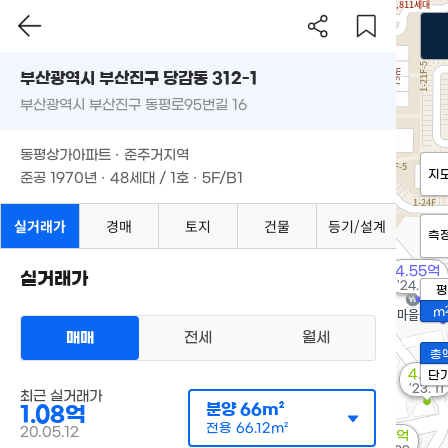
부산광역시 부산진구 당감동 312-1
부산광역시 부산진구 동평로95번길 16
동평상가아파트 · 준주거지역
지
준공 1970년 · 48세대 / 1호 · 5F/B1
실거래가
경매
토지
건물
등기/설계
측
4.55억
실거래가
'24. 08
평
m
매매
전세
월세
총
4.3억
단
'23. 11
최근 실거래가
분양
66m²
1.08억
전용
66.12m²
20.05.12
4.5억