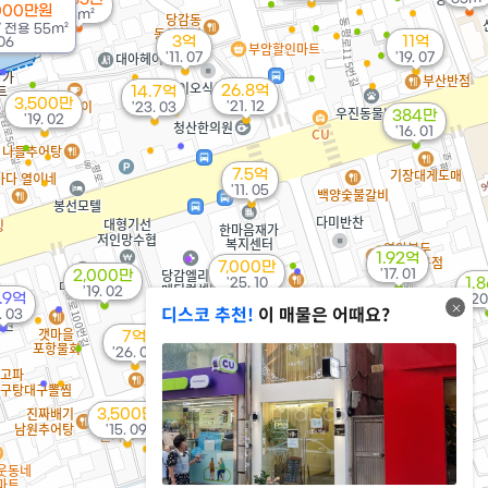
1000만원
58m²
/
전용
55m²
3억
11억
06
'11. 07
'19. 07
26.8억
14.7억
3,500만
'21. 12
'23. 03
384만
'19. 02
'16. 01
7.5억
'11. 05
1.92억
7,000만
'17. 01
2,000만
'25. 10
1.
'19. 02
.9억
'20
디스코 추천!
이 매물은 어때요?
2.24억
. 03
'24. 04
7억
'26. 07
2.25억
'23. 10
1.43억
3,500만
'15. 12
'15. 09
1.4억
5억
'20. 06
'13. 07