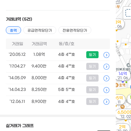
'16. 03
거래내역
(5건)
2.8억
'22. 06
총액
공급면적당단가
전용면적당단가
거래일
거래금액
동/층/호
'20.05.12
1.08억
4층 4**호
등기
'17.04.27
9,400만
4층 4**호
등기
14억
'14.05.09
8,000만
4층 4**호
'21. 06
등기
'14.04.23
8,250만
5층 5**호
등기
14.05억
'12.06.11
8,900만
4층 4**호
등기
'25. 11
6,500
'12. 02
실거래가 그래프
2억