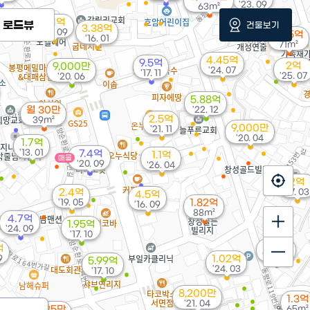
'23. 09
63m²
5.1억
로드뷰
건물보기
3.38억
'20. 09
1.05억
'16. 01
71m²
4.45억
9.5억
2억
9,000만
'24. 07
'17. 11
'25. 07
'20. 06
5.88억
월 30만
'22. 12
2.5억
39m²
9,000만
'21. 11
'20. 04
1.7억
'13. 01
7.4억
1.1억
매물
'20. 09
'26. 04
2억
2.4억
'17. 03
4.5억
'19. 05
1.82억
'16. 09
88m²
4.7억
1.95억
'24. 09
'17. 10
3.5억
억
'20. 08
9
1.02억
5.99억
'24. 03
'17. 10
8,200만
1.3억
'21. 04
월 35만
65m²