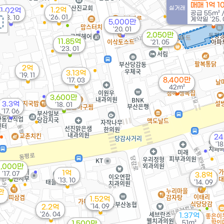
매매 1억 
실거래
1.2억
1.02억
공급
55m²
'26. 01
'18. 10
계약일 '25. 
5,000만
'20. 01
2,050만
11.85억
'21. 05
'23. 01
2억
3.13억
'19. 11
8,400만
'17. 03
42m²
3,600만
3.3억
'18. 01
'17. 06
24
'18
1,000만
1억
'17. 07
3.8억
'13. 10
'14. 09
만
1.52억
'14. 09
2.2억
'26. 04
1.37억
51m²
1,500만