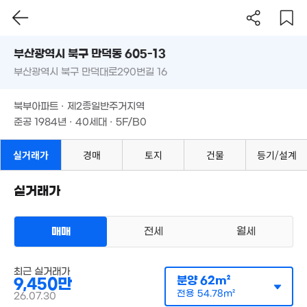
12.9억
1.57억
'18. 12
3억
부산시 북구 만덕동 605-13
30억
24m²
306m²
'21. 05
부산광역시 북구 만덕대로290번길 16
도로명
4.52억
부산광역시 북구 만덕동 605-13
'06. 07
필터
매물 탐색
북부아파트 · 제2종일반주거지역
9.05억
부산광역시 북구 만덕대로290번길 16
'23. 11
준공 1984년 · 40세대 · 5F/B0
22억
12억
'21. 11
'16. 12
.48억
북부아파트 · 제2종일반주거지역
105m²
준공 1984년 · 40세대 · 5F/B0
3.65억
115m²
실거래가
경매
토지
건물
등기/설계
실거래가
매매
전세
월세
3.12억
아파트
'15. 05
매매 9450만원
최근 실거래가
실거래
공급
62m²
/
전용
55m²
분양
62m²
9,450만
월 30만
계약일 '26. 07
전용
25m²
54.78m²
26.07.30
220만