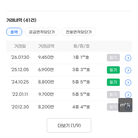
'11. 05
거래내역
(41건)
2.45억
'13. 08
총액
공급면적당단가
전용면적당단가
9.75억
'20. 07
거래일
거래금액
동/층/호
'26.07.30
9,450만
1층 1**호
등기
2.05억
105m²
'25.12.05
6,900만
3층 3**호
등기
'24.10.25
8,800만
5층 5**호
등기
'22.01.11
9,700만
5층 5**호
등기
m²
13.1억
'20.12.30
8,200만
4층 4**호
등기
'17. 08
30m
1.6억
더보기 (
1/9
)
'18. 11