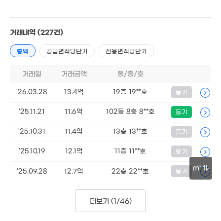
거래내역
(227건)
총액
공급면적당단가
전용면적당단가
거래일
거래금액
동/층/호
'26.03.28
13.4억
19층 19**호
등기
'25.11.21
11.6억
102동 8층 8**호
등기
'25.10.31
11.4억
13층 13**호
등기
'25.10.19
12.1억
11층 11**호
등기
m²
'25.09.28
12.7억
22층 22**호
등기
30m
더보기 (
1/46
)