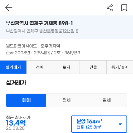
매물
15.15억
'21. 03
매물
'25. 03
부산시 연제구 거제동 898-1
부산광역시 연제구 종합운동장로12번길 8
도로명
월 5만
4.5억
48m²
'25. 06
부산광역시 연제구 거제동 898-1
필터
45억
매물 탐색
월드마크아시아드 · 준주거지역
'14. 08
부산광역시 연제구 종합운동장로12번길 8
준공 2008년 · 299세대 / 2호 · 36F/B3
월 42만
16억
월드마크아시아드 · 준주거지역
43m²
'13. 11
준공 2008년 · 299세대 / 2호 · 36F/B3
22.4억
실거래가
경매
토지
건물
등기/설계
'24. 07
실거래가
22억
매매
전세
월세
'15. 05
168억
아파트
최근 실거래가
'25. 11
매매 13억 4000만원
실거래
분양
164m²
13.4억
공급
164m²
/
전용
126m²
1.05억
계약일 '26. 03
전용
125.8m²
26.03.28
51m²