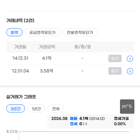
'25. 11
1.15억
3.9억
'21. 05
'07. 11
거래내역
(2건)
4,500만
2.7억
총액
공급면적당단가
전용면적당단가
'23. 04
'26. 04
4.25억
'18. 02
7,000만
거래일
거래금액
동/층/호
60m²
4,800만
74m²
'14.12.31
4.1억
-
등기
'12.01.04
3.58억
-
등기
2.35억
7,350만
81m²
0m²
실거래가 그래프
m²
3년간
1년간
전체
30m
2026.08
매매
4.1억
전세가율
(2014.12)
전세
0
0.00%
(-)
8.21억