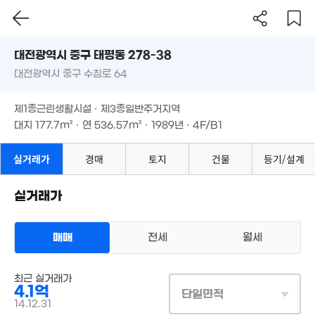
2.8억
대전시 중구 태평동 278-38
'19. 03
2.6억
921만
대전광역시 중구 수침로 64
도로명
'12. 03
'15. 05
1.5억
대전광역시 중구 태평동 278-38
필터
매물 탐색
'20. 05
제1종근린생활시설 · 제3종일반주거지역
1.87억
대전광역시 중구 수침로 64
대지
177.7m²
· 연
536.57m²
· 1989년 · 4F/B1
'23. 07
2.7억
2.2억
2.3억
'25. 10
'21. 10
'22. 01
제1종근린생활시설 · 제3종일반주거지역
대지
177.7m²
· 연
536.57m²
· 1989년 · 4F/B1
6,000만
'17. 03
1.8억
'24. 09
실거래가
경매
토지
건물
등기/설계
11.6억
1.3억
'23. 11
'22. 06
실거래가
2.1억
2.4억
'20. 02
'19. 02
3.5억
매매
전세
월세
'18. 10
3억
'22. 05
3.2억
1.05억
상업용건물
'09. 12
'20. 03
최근 실거래가
매매 4억 1040만원
5억
실거래
1.45억
4.1억
대지
178m²
/
연
537m²
단일면적
'08. 12
1.43억
'20. 03
계약일 '14. 12
14.12.31
'15. 10
3.8억