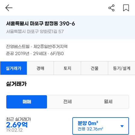
44m²
2.31억
46.5억
서울시 마포구 합정동 390-6
80m²
매물
'24. 02
월 12만
.53억
서울특별시 마포구 양화로1길 57
도로명
79m²
53m²
2.8억
월 55만
서울특별시 마포구 합정동 390-6
필터
매물 탐색
30m²
3.97억
18m²
진영베스트빌 · 제2종일반주거지역
47m²
서울특별시 마포구 양화로1길 57
준공 2019년 · 29세대 · 6F/B0
13.5억
18억
매물
10.95
'25. 06
25억
'25. 02
매물
진영베스트빌 · 제2종일반주거지역
'17. 07
'26. 04
준공 2019년 · 29세대 · 6F/B0
3.7억
5.99억
91억
36m²
매물
84m²
7.67억
'25. 08
실거래가
경매
토지
건물
등기/설계
2.73억
90m²
45m²
1.85억
62.38억
54m²
32.5억
'21. 01
2.73억
매물
실거래가
'25. 11
20.9억
35m²
'22. 04
3.9억
7.55억
51m²
3.95억
66m²
매매
전세
월세
40m²
.8억
3.55억
10.12억
3m²
매물
45m²
'13. 12
2.62억
3
70억
다세대
51m²
'26.
최근 실거래가
매매 2억 6915만원
'26. 08
실거래
분양
0m²
2.69억
공급
0m²
/
전용
33m²
계약일 '19. 02
전용
32.76m²
19.02.12
63.1억
8.45억
3.2억
매물