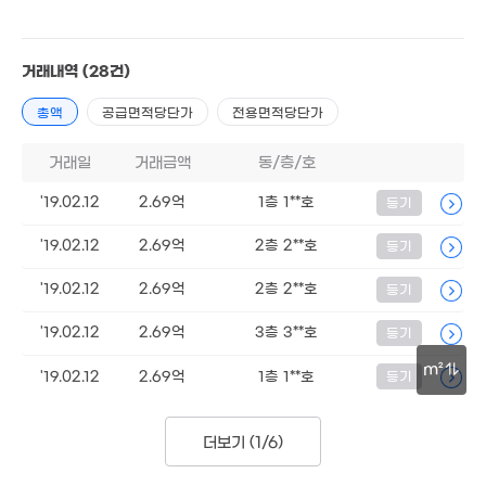
3.6억
'24. 09
128m²
79m²
53m²
5.59억
6.5억
8.6억
133m²
76m²
135m²
거래내역
(28건)
4.3억
6.3억
59m²
73m²
총액
공급면적당단가
전용면적당단가
7.5억
92m²
33.8억
거래일
거래금액
동/층/호
'25. 06
월 1,600만
50억
250억
0m²
'26. 07
'26. 07
'19.02.12
2.69억
1층 1**호
등기
3.01억
1.45억
25억
매물
40m²
'19.02.12
2.69억
2층 2**호
등기
62m²
'25. 10
16.5억
3억
'17. 08
'19.02.12
2.69억
2층 2**호
등기
86m²
42억
45
'26. 04
'26.
'19.02.12
2.69억
3층 3**호
등기
294억
'18. 11
m²
'19.02.12
2.69억
1층 1**호
등기
30m
150억
6.7억
'25. 01
84m²
더보기 (
1/6
)