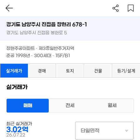
4. 07
경기도 남양주시 진접읍 장현리 678-1
경기도 남양주시 진접읍 봉현로 5
도로명
8,800만
49m²
경기도 남양주시 진접읍 장현리 678-1
13.73억
필터
매물 탐색
'24. 05
장현주공아파트 · 제3종일반주거지역
경기도 남양주시 진접읍 봉현로 5
5.2억
준공 1998년 · 300세대 · 15F/B1
'26. 03
장현주공아파트 · 제3종일반주거지역
6,000만
'08. 09
준공 1998년 · 300세대 · 15F/B1
실거래가
경매
토지
건물
등기/설계
실거래가
매매
전세
월세
2.67억
아파트
매매 3억 200만원
'22. 05
최근 실거래가
실거래
3.02억
공급
104m²
/
전용
85m²
단일면적
계약일 '26. 07
26.07.22