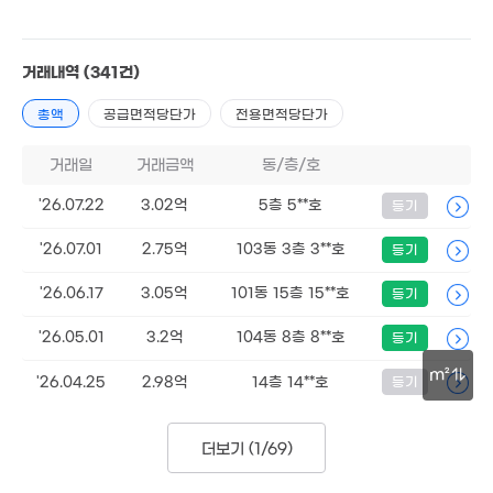
거래내역
(341건)
총액
공급면적당단가
전용면적당단가
35억
2. 04
거래일
거래금액
동/층/호
19.7억
'20. 11
'26.07.22
3.02억
5층 5**호
등기
'26.07.01
2.75억
103동 3층 3**호
등기
'26.06.17
3.05억
101동 15층 15**호
등기
'26.05.01
3.2억
104동 8층 8**호
등기
m²
'26.04.25
2.98억
14층 14**호
등기
30m
더보기 (
1/69
)