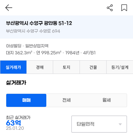
'26. 04
부산시 수영구 광안동 51-12
1,696만
2억
'26. 07
부산광역시 수영구 수영로 694
도로명
2.1억
'11. 09
19억
'15. 02
부산광역시 수영구 광안동 51-12
필터
'23. 11
매물 탐색
5,200만
아성빌딩 · 일반상업지역
부산광역시 수영구 수영로 694
10억
0m²
대지
362.3m²
· 연
998.25m²
· 1984년 · 4F/B1
5.9억
3.8억
'24. 08
매물
'19. 07
49억
'26. 01
'15. 12
아성빌딩 · 일반상업지역
1.65억
66m²
24.2
대지
362.3m²
· 연
998.25m²
· 1984년 · 4F/B1
'25. 
5,700만
35m²
실거래가
경매
토지
72.9억
건물
등기/설계
9,500만
'20. 05
.2억
40m²
. 11
실거래가
30.7억
'26. 07
24억
'17. 04
매매
전세
월세
1.7억
경매
42m²
상업용건물
25.5억
최근 실거래가
매매 63억
실거래
'16. 09
63억
대지
362m²
/
연
998m²
9,000만
단일면적
계약일 '25. 01
67억
37m²
25.01.20
0. 09