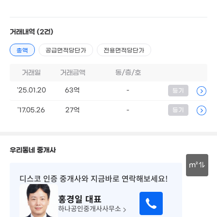
9.4억
33.2억
'12. 10
35억
매물
'22. 09
9억
'18. 02
'15. 04
거래내역
(2건)
27억
7.05억
총액
공급면적당단가
전용면적당단가
8,000만
07. 11
'14. 12
1.21억
36m²
45m²
거래일
거래금액
동/층/호
1.26억
경매
34m²
9,800만
38억
'25.01.20
63억
-
등기
19m²
'22. 10
'17.05.26
27억
-
등기
110.33억
2.3억
10.6억
3.5억
6,791만
'07. 12
82m²
'16. 01
127m²
'20. 07
월 60만
1.7억
50억
0m²
183억
70m²
'21. 10
우리동네 중개사
'22. 03
월 30만
24m²
m²
디스코 인증 중개사
와 지금바로 연락해보세요!
8,000만
30m
2.48억
70m²
8,024만
89m²
홍경일
대표
월 70만
25m²
89m²
하나공인중개사사무소