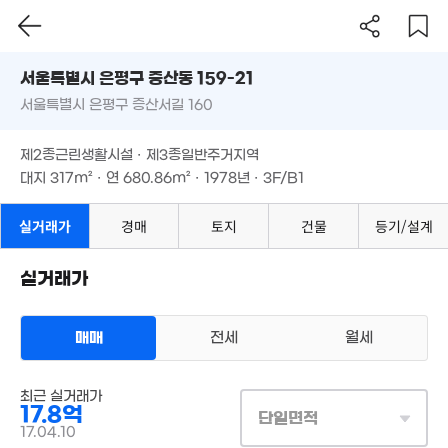
8억
'21. 10
서울시 은평구 증산동 159-21
1.96억
38m²
서울특별시 은평구 증산서길 160
도로명
67억
4.6억
'14. 12
서울특별시 은평구 증산동 159-21
필터
매물 탐색
71m²
4.8억
제2종근린생활시설 · 제3종일반주거지역
59m²
서울특별시 은평구 증산서길 160
5.15억
대지
317m²
· 연
680.86m²
· 1978년 · 3F/B1
1.7억
.5억
82m²
37m²
0. 10
3.64억
67m²
제2종근린생활시설 · 제3종일반주거지역
대지
317m²
· 연
680.86m²
· 1978년 · 3F/B1
4.65억
80m²
142.09억
실거래가
경매
토지
건물
등기/설계
33억
'19. 11
'25. 08
13.3억
'18. 01
1,359만
실거래가
'21. 09
2.3억
6.35억
89m²
'19. 06
매매
전세
월세
8.4억
21. 08
상업용건물
매매 17억 8000만원
최근 실거래가
실거래
17.8억
대지
317m²
/
연
681m²
2.1억
단일면적
계약일 '17. 04
'24. 08
17.04.10