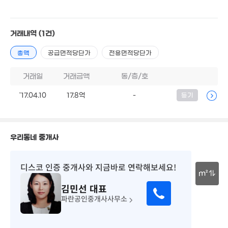
8.5억
'26. 04
거래내역
(1건)
12억
총액
공급면적당단가
전용면적당단가
'25. 12
7.4억
74m²
거래일
거래금액
동/층/호
10.75억
72억
'26. 02
'17.04.10
17.8억
-
등기
9m²
6.1억
74m²
13.3억
3.3억
'18. 08
2.2
우리동네 중개사
86m²
61m
5.4
'20. 
1.5억
디스코 인증 중개사
와 지금바로 연락해보세요!
82m²
m²
6.6억
김민선
대표
'24. 07
30m
파란공인중개사사무소
13억
37억
'21. 03
'20. 03