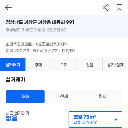
경상남도 거창군 거창읍 대동리 991
경상남도 거창군 거창읍 소만2길 60
도로명
경상남도 거창군 거창읍 대동리 991
필터
매물 탐색
소만주공아파트 · 제2종일반주거지역
경상남도 거창군 거창읍 소만2길 60
준공 2007년 · 501세대 / 7호 · 12F/B1
소만주공아파트 · 제2종일반주거지역
준공 2007년 · 501세대 / 7호 · 12F/B1
실거래가
경매
토지
건물
등기/설계
실거래가
매매
전세
월세
최근 실거래가
아파트
분양
75m²
없음
매매 1억
실거래
전용
51.93m²
공급
50m²
/
전용
43m²
-
계약일 '20. 10
8.5억