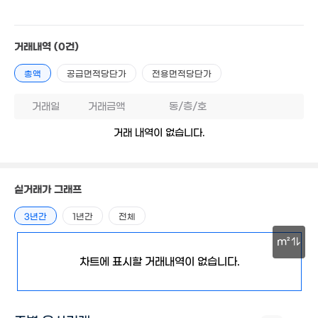
'16. 04
1.68억
'26. 01
거래내역
(0건)
총액
공급면적당단가
전용면적당단가
.5억
. 12
거래일
거래금액
동/층/호
거래 내역이 없습니다.
1억
'15. 09
3.35억
'21. 11
6.4억
'20. 12
실거래가 그래프
3년간
1년간
전체
1.95억
'25. 10
1.7억
m²
'20. 01
7.9
차트에 표시할 거래내역이 없습니다.
30m
'13. 
2.3억
'17. 09
10.5억
'13. 04