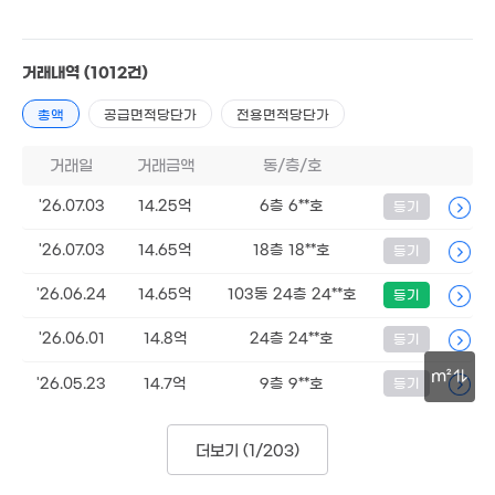
11.8억
'15. 09
11.9억
'16. 09
거래내역
(1012건)
10억
9억
'20. 01
총액
공급면적당단가
전용면적당단가
'07. 09
37.5억
18억
'25. 09
거래일
거래금액
동/층/호
'22. 08
21억
'26.07.03
14.25억
6층 6**호
등기
'19. 12
8.9억
'15. 05
'26.07.03
14.65억
18층 18**호
등기
13.1억
'16. 10
'26.06.24
14.65억
103동 24층 24**호
등기
14억
'25. 06
'26.06.01
14.8억
24층 24**호
등기
12.
'15. 
m²
'26.05.23
14.7억
9층 9**호
등기
12.2억
30m
'16. 09
14.9억
.45억
'17. 08
6. 03
더보기 (
1/203
)
10.85
'15. 0