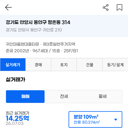
경기도 안양시 동안구 평촌동 314
14.1억
경기도 안양시 동안구 귀인로 210
도로명
106m²
경기도 안양시 동안구 평촌동 314
필터
매물 탐색
귀인마을현대홈타운 · 제3종일반주거지역
경기도 안양시 동안구 귀인로 210
준공 2002년 · 967세대 / 15호 · 25F/B1
귀인마을현대홈타운 · 제3종일반주거지역
준공 2002년 · 967세대 / 15호 · 25F/B1
실거래가
경매
토지
건물
등기/설계
100억
'23. 02
실거래가
매매
전세
월세
아파트
매매 14억 6500만원
실거래
공급
109m²
/
전용
80m²
최근 실거래가
계약일 '26. 07
분양
109m²
14.25억
전용
80.374m²
26.07.03