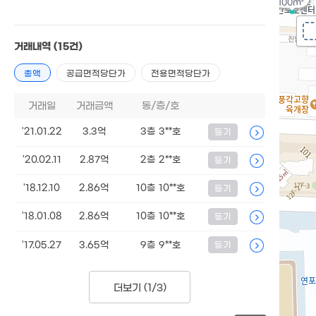
100m²
거래내역
(15건)
총액
공급면적당단가
전용면적당단가
거래일
거래금액
동/층/호
'21.01.22
3.3억
3층 3**호
등기
'20.02.11
2.87억
2층 2**호
등기
'18.12.10
2.86억
10층 10**호
등기
'18.01.08
2.86억
10층 10**호
등기
'17.05.27
3.65억
9층 9**호
등기
더보기 (
1/3
)