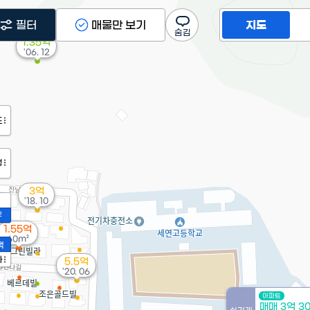
필터
매물만 보기
지도
1.35억
'06. 12
도
정
3억
'18. 10
2
1.55억
60m²
액
가
5.5억
'20. 06
아파트
매매 3억 3