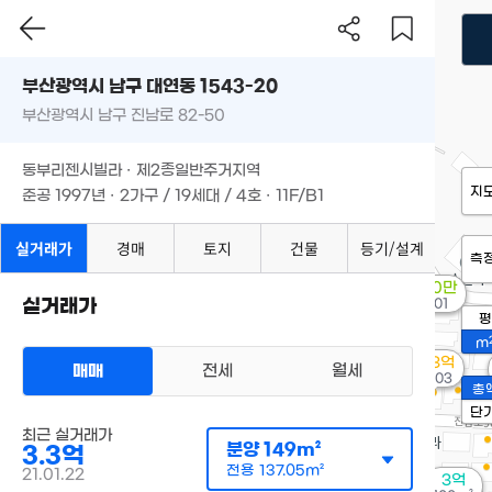
부산광역시 남구 대연동 1543-20
부산광역시 남구 진남로 82-50
동부리젠시빌라 · 제2종일반주거지역
지
준공 1997년 · 2가구 / 19세대 / 4호 · 11F/B1
실거래가
경매
토지
건물
등기/설계
측
2,000만
실거래가
'26. 01
평
m
3.93억
매매
전세
월세
'18. 03
총
단
최근 실거래가
분양
149m²
3.3억
전용
137.05m²
21.01.22
3억