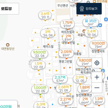
72m²
로드뷰
1.75억
단지보기
65m²
3.6억
'20. 11
월 35만
1.75억
0m²
97m²
2.4억
3억
'19. 04
'26. 04
2억
81m²
9,000만
73m²
2.05억
9,500만
81m²
'22. 04
9,800만
1.5억
21m²
'22. 02
1.74억
2.37억
2.9억
66m²
57m²
'12. 05
2.68억
1.88억
1,000만
'21. 09
80m²
'22. 05
1.3억
2억
2.27억
82m²
66m²
63m²
6.3억
000만원
'22. 06