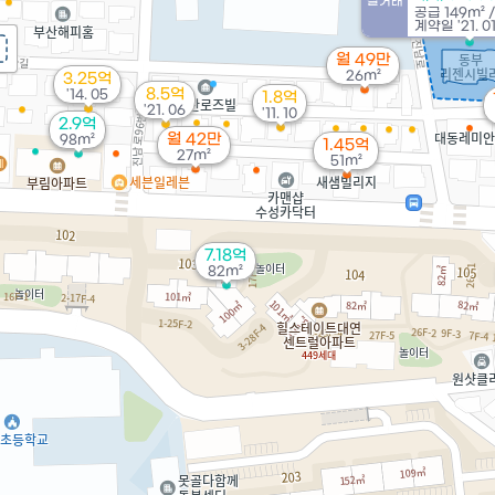
실거래
공급
149m²
계약일 '21. 0
월 49만
26m²
3.25억
8.5억
'14. 05
1.8억
'21. 06
'11. 10
2.9억
월 42만
98m²
1.45억
27m²
51m²
7.18억
82m²