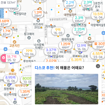
2.3억
2.2억
/
전용
137m²
1
92m²
4.3억
69m²
173m²
1.3억
13.5억
28m²
'16. 04
2.3억
1.68억
105m²
82m²
2.25억
9억
1.7억
97m²
'15. 03
82m²
월 30
1.25억
12.9억
20m²
44m²
'16. 06
3.37억
19억
'07. 05
4.55억
'20. 06
18.7억
'23. 04
5.35억
'25. 12
2.02억
'23. 11
78m²
디스코 추천!
이 매물은 어때요?
1.
'14.
8.95억
800만
3.75억
1.1억
'15. 06
'13. 08
'23. 07
'12. 07
1.17억
1.35억
'19. 06
44m²
9,00
2.48억
46m
101m²
월 34만