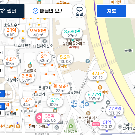
m²
1.78억
필터
6.8억
매물만 보기
지도
52m²
'17. 02
2.1억
9,600만
3,680만
61m²
40m²
27m²
도
2억
5.2억
4.5억
53m²
'13. 08
105m²
정
147.5억
2.8억
'20. 12
57m²
월 65만
23m²
2
6.77억
105m²
1.6억
5.1억
.68억
44m²
109m²
액
77.8억
9m²
가
'21. 09
35억
'26. 06
61억
매물
'20. 12