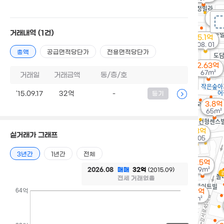
월 
22
거래내역
(1건)
5.1억
'08. 01
총액
공급면적당단가
전용면적당단가
2.63억
67m²
거래일
거래금액
동/층/호
'15.09.17
32억
-
등기
3.8억
65m²
7.93억
실거래가 그래프
'16. 05
3년간
1년간
전체
1.5억
2026.08
매매
32억
49m²
(2015.09)
전세 거래없음
64억
1.27억
42m²