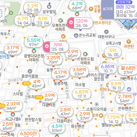
월
상업용건물
4.2억
5.2억
매매 32억
68m²
실거래
40만
'20. 08
대지
617m²
m²
계약일 '15. 
6.7억
8.1억
120억
'14. 04
'23. 04
'26. 06
5.55억
97m²
19억
3.17억
'25. 08
5억
2.9억
69m²
'16. 05
65m²
3.25억
70m²
6.85억
월 68만
3.58억
'10. 11
4.17억
27m²
33m²
63m²
4억
8.5억
경매
43m²
'19. 11
6.83억
3.9억
'17. 11
2.78억
경매
41m²
54m²
2.37억
경매
34m²
2.8억
2.9억
47m²
8.5
7.75억
37m²
'16. 
'14. 12
2.5억
4.5억
65m²
101m²
6,500만