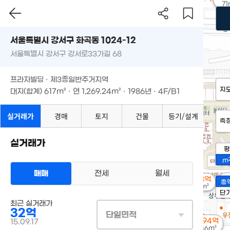
71
서울특별시 강서구 화곡동 1024-12
서울특별시 강서구 강서로33가길 68
프라자빌딩 · 제3종일반주거지역
지
대지(합계)
617m²
· 연
1,269.24m²
· 1986년 · 4F/B1
실거래가
경매
토지
건물
등기/설계
측
실거래가
평
m
매매
전세
월세
2
1.58억
총
5
62m²
단
최근 실거래가
32억
단일면적
1.94억
15.09.17
46m²