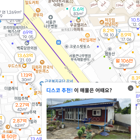
 40만
83m²
5.6억
/
연
1,269m²
83m²
75억
09
10.
'21. 08
'12. 
8.2억
69억
8.9억
'19. 10
'19. 05
'17. 06
13.63억
'21. 03
월 106만
39m²
1.13억
8.3
30m²
'08. 
1.55억
디스코 추천!
이 매물은 어때요?
39m²
4.87억
22.
40m²
'13. 
2.27억
42m²
2.4억
67m²
억
2.87억
10
62m²
월 52만
월 78만
34m²
32m²
월 50만
13.6억