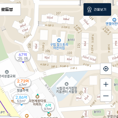
로드뷰
건물보기
67억
'25. 05
2.73억
67m²
2.86억
52m²
6억
97m²