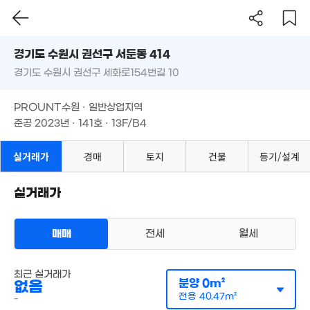
경기도 수원시 권선구 서둔동 414
경기도 수원시 권선구 세화로154번길 10
도로명
경기도 수원시 권선구 서둔동 414
필터
매물 탐색
PROUNT수원 · 일반상업지역
경기도 수원시 권선구 세화로154번길 10
준공 2023년 · 141호 · 13F/B4
PROUNT수원 · 일반상업지역
준공 2023년 · 141호 · 13F/B4
월 70만
5.65억
실거래가
경매
토지
건물
등기/설계
51m²
'20. 06
4.27억
2억
'13. 03
실거래가
75m²
5.2억
매매
전세
월세
'17. 10
6억
'19. 12
2,750만
오피스텔
'10. 04
최근 실거래가
전세 2억 5000만원
실거래
분양
0m²
없음
공급
0m²
/
전용
38m²
계약일 '26. 06
전용
40.47m²
-