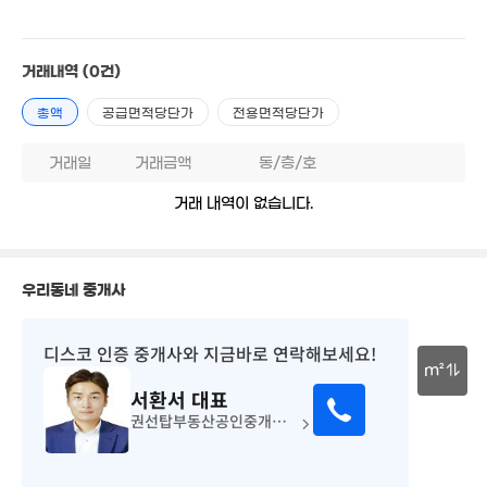
129.02억
'26. 07
142.11억
'23. 04
거래내역
(0건)
총액
공급면적당단가
전용면적당단가
3.45억
거래일
거래금액
동/층/호
경매
72m²
1.41억
31m²
거래 내역이 없습니다.
우리동네 중개사
디스코 인증 중개사
와 지금바로 연락해보세요!
m²
서환서
대표
30m
권선탑부동산공인중개사사무소