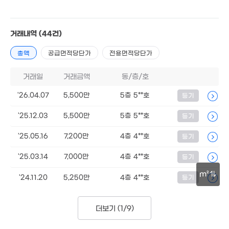
2.77억
247m²
1억
거래내역
(44건)
135m²
총액
공급면적당단가
10억
전용면적당단가
554m²
1.9억
200m²
거래일
거래금액
동/층/호
'26.04.07
5,500만
5층 5**호
등기
'25.12.03
5,500만
5층 5**호
등기
'25.05.16
7,200만
4층 4**호
등기
1.3억
'25.03.14
7,000만
4층 4**호
등기
164m²
m²
'24.11.20
5,250만
4층 4**호
등기
30m
더보기 (
1/9
)