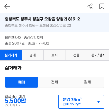
200m²
충청북도 청주시 청원구 오창읍 양청리 819-2
충청북도 청주시 청원구 오창읍 중심상업로 23
도로명
충청북도 청주시 청원구 오창읍 양청리 819-2
필터
매물 탐색
비전프라자 · 중심상업지역
충청북도 청주시 청원구 오창읍 중심상업로 23
2.7억
준공 2007년 · 86호 · 7F/B2
79m²
비전프라자 · 중심상업지역
준공 2007년 · 86호 · 7F/B2
1.09억
30m²
실거래가
경매
토지
건물
등기/설계
실거래가
6,800만
매매
전세
월세
29m²
454.5억
오피스텔
최근 실거래가
매매 5500만원
'18. 10
실거래
분양
75m²
5,500만
공급
75m²
/
전용
39m²
계약일 '26. 04
전용
39.2m²
26.04.07