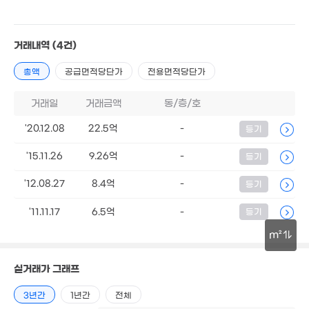
거래내역
(4건)
총액
공급면적당단가
전용면적당단가
거래일
거래금액
동/층/호
'20.12.08
22.5억
-
등기
'15.11.26
9.26억
-
등기
'12.08.27
8.4억
-
등기
'11.11.17
6.5억
-
등기
m²
30m
실거래가 그래프
3년간
1년간
전체