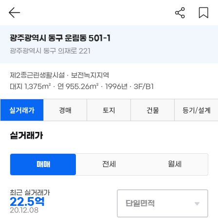
광주시 동구 운림동 501-1
8,000만
'15. 09
광주광역시 동구 의재로 221
도로명
광주광역시 동구 운림동 501-1
필터
매물 탐색
제2종근린생활시설 · 보전녹지지역
광주광역시 동구 의재로 221
대지
1,375m²
· 연
955.26m²
· 1996년 · 3F/B1
제2종근린생활시설 · 보전녹지지역
대지
1,375m²
· 연
955.26m²
· 1996년 · 3F/B1
실거래가
경매
토지
건물
등기/설계
실거래가
6,120만
15.49억
'20. 04
'20. 03
매매
전세
월세
상업용건물
최근 실거래가
매매 22억 5000만원
실거래
22.5억
대지
1,375m²
/
연
955m²
단일면적
계약일 '20. 12
20.12.08