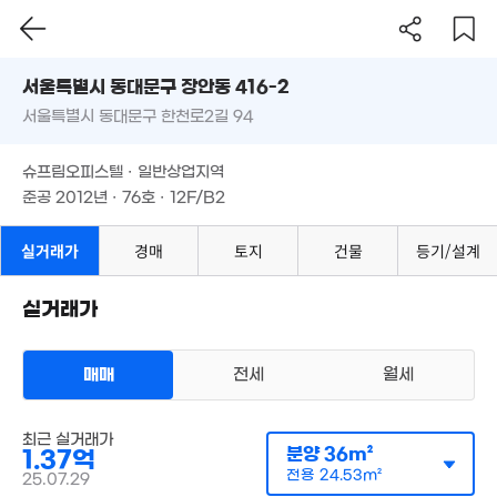
19
월 5만
'20.
18m²
서울시 동대문구 장안동 416-2
2.96억
68m²
서울특별시 동대문구 한천로2길 94
도로명
6.2억
서울특별시 동대문구 장안동 416-2
4.7억
필터
매물 탐색
71m²
7.44억
슈프림오피스텔 · 일반상업지역
65m²
101m²
서울특별시 동대문구 한천로2길 94
준공 2012년 · 76호 · 12F/B2
3.2억
3.94억
65m²
50m²
월 81만
슈프림오피스텔 · 일반상업지역
3.8억
38m²
월 24만
준공 2012년 · 76호 · 12F/B2
56m²
매물
3.5억
50m²
55m²
4.6억
106m²
실거래가
경매
토지
건물
등기/설계
5.5억
8,544
실거래가
월 55만
114m²
36m²
49.3억
26m²
0m²
40억
19.09억
'14. 10
'15. 09
2.25억
매매
전세
월세
22m²
310
오피스텔
'26. 0
최근 실거래가
매매 1억 3700만원
실거래
분양
36m²
1.37억
공급
36m²
/
전용
25m²
계약일 '25. 07
전용
24.53m²
25.07.29
2억