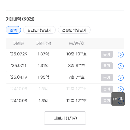
47m²
205억
매물
'20. 01
거래내역
(93건)
총액
공급면적당단가
전용면적당단가
거래일
거래금액
동/층/호
3.65억
'25.07.29
1.37억
10층 10**호
등기
경매
130m²
75만
200억
2m²
'25.07.11
1.31억
8층 8**호
등기
24억
'26. 08
150억
매물
'15. 05
'26. 07
'25.04.19
1.35억
7층 7**호
등기
'24.10.08
1.3억
12층 12**호
등기
20억
m²
'24.10.08
1.3억
12층 12**호
등기
'17. 10
30m
더보기 (
1/19
)