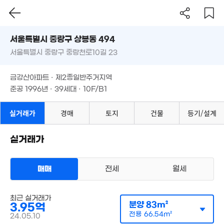
'17. 04
서울시 중랑구 상봉동 494
31.8억
'07. 08
서울특별시 중랑구 중랑천로10길 23
도로명
서울특별시 중랑구 상봉동 494
필터
22.5억
매물 탐색
금강산아파트 · 제2종일반주거지역
'24. 02
서울특별시 중랑구 중랑천로10길 23
준공 1996년 · 39세대 · 10F/B1
90억
'25. 11
금강산아파트 · 제2종일반주거지역
월 1
준공 1996년 · 39세대 · 10F/B1
36m
8.5억
2억
49억
'07. 06
27m²
매물
실거래가
경매
토지
건물
등기/설계
'17. 07
3.45억
210m²
월 35만
실거래가
5.95억
5.95억
37m²
104m²
'24. 06
9.7억
'21. 04
매매
전세
월세
5억
1.27
83m²
25m
3.69억
아파트
61m²
최근 실거래가
월 95만
매매 3억 9500만원
실거래
분양
83m²
3.95억
38m²
공급
83m²
/
전용
67m²
계약일 '24. 05
전용
66.54m²
24.05.10