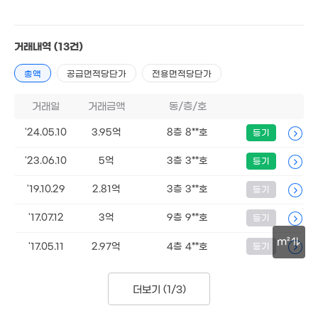
7.5억
8.1억
'12. 09
10억
'07. 07
6.4억
'26. 07
월 55만
'26. 06
31m²
3
거래내역
(13건)
월 70만
11.3억
2.35억
68
67m²
'17. 05
39m²
총액
공급면적당단가
전용면적당단가
7.4억
2.2억
4.5억
7.5
'24. 10
9.17억
'06. 11
'26. 01
'09. 0
'21. 11
거래일
거래금액
동/층/호
4.7
4.1억
'08. 
3.82억
'19. 10
'24.05.10
3.95억
8층 8**호
등기
'20. 01
'23.06.10
5억
3층 3**호
등기
월 105만
4.8억
매물
35m²
2.05억
'12. 03
14.2억
'19.10.29
2.81억
3층 3**호
등기
50m²
'25. 09
'17.07.12
3억
9층 9**호
등기
25억
3.95억
'26. 06
74m²
2.45억
m²
74m²
'17.05.11
2.97억
4층 4**호
등기
월 39만
30m
3.95억
2.43억
40m²
81m²
33m²
더보기 (
1/3
)