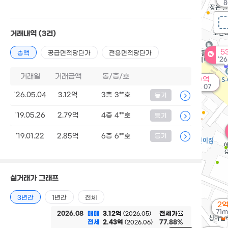
8
거래내역
(3건)
5
총액
공급면적당단가
전용면적당단가
'26
거래일
거래금액
동/층/호
50억
'26. 07
'26.05.04
3.12억
3층 3**호
등기
'19.05.26
2.79억
4층 4**호
등기
'19.01.22
2.85억
6층 6**호
등기
실거래가 그래프
3년간
1년간
전체
2
71m
2026.08
매매
3.12억
전세가율
(2026.05)
전세
2.43억
77.88%
(2026.06)