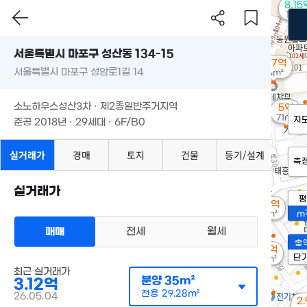
8.15
105m
서울특별시 마포구 성산동 134-15
1.37억
서울특별시 마포구 성암로1길 14
36m²
소노하우스성산3차 · 제2종일반주거지역
5억
71m²
지
준공 2018년 · 29세대 · 6F/B0
실거래가
경매
토지
건물
등기/설계
측
실거래가
평
3.3억
21m²
m
매매
전세
월세
총
2.9억
단
39m²
최근 실거래가
분양
35m²
3.12억
전용
29.28m²
26.05.04
2