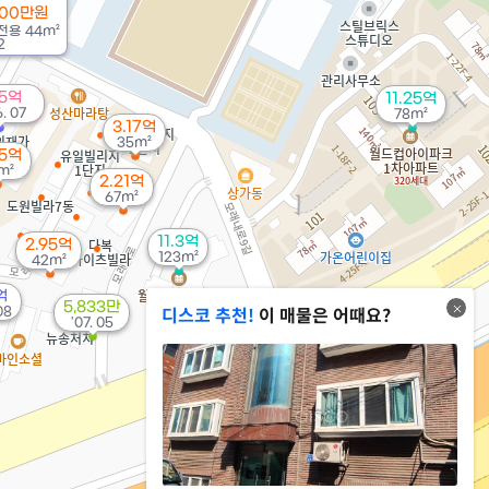
000만원
전용
44m²
2
5억
11.25억
6. 07
78m²
3.17억
35m²
45억
m²
2.21억
67m²
11.3억
2.95억
123m²
42m²
억
5,833만
디스코 추천!
이 매물은 어때요?
08
'07. 05