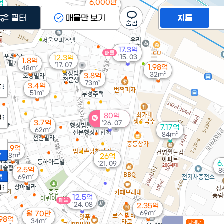
6,000만
억
41m²
²
9,000만
필터
매물만 보기
지도
24m²
17.3억
매물
'15. 03
12.3억
1.8억
'17. 07
1.98억
48m²
32m²
3.8억
73m²
3.4억
도
51m²
80억
정
3.7억
'26. 07
7.17억
62m²
84m²
2.9억
2
68m²
26억
6
'21. 09
2.5억
8
액
69m²
가
12.5억
매물
'24. 08
2.35억
69m²
월 70만
.98억
34m²
다세대