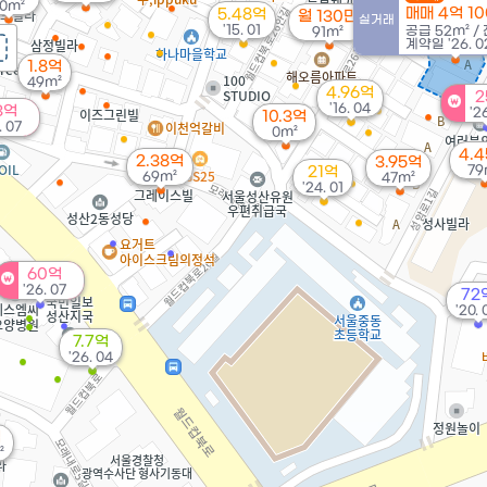
0m²
매매 4억 1
5.48억
월 130만
실거래
'15. 01
공급
52m²
/
91m²
계약일 '26. 0
1.8억
49m²
4.96억
2
'16. 04
3억
'2
10.3억
. 07
0m²
4.
2.38억
3.95억
79
21억
69m²
47m²
'24. 01
60억
'26. 07
72
'20. 
7.7억
'26. 04
억
²