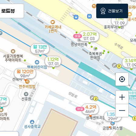
로드뷰
건물보기
1.1억
'17. 09
2.07억
매물
'07. 03
월 13만
57m²
1.12억
3.14
'07. 01
'17. 0
월 120만
98m²
.7억
5m²
4.2억
매물
46m²
1.35억
29m²