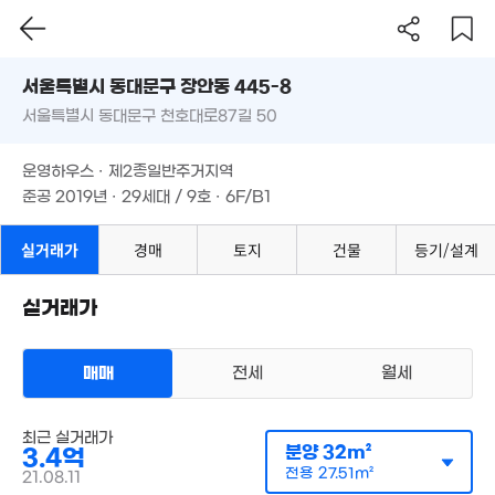
'24. 07
서울시 동대문구 장안동 445-8
34억
7.
'23. 10
서울특별시 동대문구 천호대로87길 50
도로명
11
서울특별시 동대문구 장안동 445-8
필터
매물 탐색
운영하우스 · 제2종일반주거지역
서울특별시 동대문구 천호대로87길 50
준공 2019년 · 29세대 / 9호 · 6F/B1
5.2억
85억
15. 04
'26. 06
7.2억
월 90만
운영하우스 · 제2종일반주거지역
102m²
7억
61m²
110m²
준공 2019년 · 29세대 / 9호 · 6F/B1
3.8억
76m²
실거래가
경매
토지
건물
등기/설계
25.
6.7억
'18.
12억
107m²
실거래가
'08. 03
4.22억
97m²
3.6억
3.95억
64m²
경매
0m²
16억
매매
전세
월세
'15. 08
5.92억
'16. 07
4.29억
82m²
최근 실거래가
다세대
5.5억
분양
32m²
3.6억
3.4억
매매 4억 1400만원
실거래
71m²
0m²
공급
0m²
/
전용
63m²
전용
27.51m²
21.08.11
계약일 '18. 01