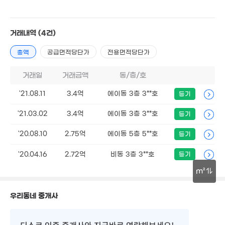
월 8
월 58만
60m
12.5억
32m²
'10. 12
2.7억
거래내역
(4건)
6.4억
39m²
115m²
5.99억
월 7만
109m²
총액
공급면적당단가
전용면적당단가
68m²
7.15억
거래일
거래금액
동/층/호
4.1억
104m²
63m²
00만
9.25억
4. 10
'21.08.11
3.4억
에이동 3층 3**호
등기
'08. 01
7.77억
1
2.48억
'15. 10
매물
'21.03.02
3.4억
에이동 3층 3**호
등기
'21
월 7만
56m²
33m²
'20.08.10
2.75억
에이동 5층 5**호
등기
1.48억
월 60만
59m²
5.52억
85m²
'20.04.16
2.72억
비동 3층 3**호
등기
0m²
6.5억
0m²
m²
4.35억
80
31.5억
52m²
30m
'26.
'17. 08
우리동네 중개사
50.8억
'21. 07
디스코 인증 중개사
와 지금바로 연락해보세요!