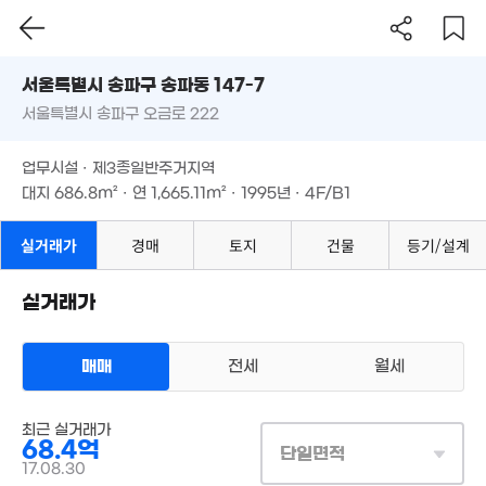
2.38억
월 40만
2.15억
47m²
41m²
서울시 송파구 송파동 147-7
42m²
서울특별시 송파구 오금로 222
도로명
2.52억
55m²
서울특별시 송파구 송파동 147-7
필터
매물 탐색
6.5억
2.6억
업무시설 · 제3종일반주거지역
70m²
41m²
서울특별시 송파구 오금로 222
대지
686.8m²
· 연
1,665.11m²
· 1995년 · 4F/B1
6억
업무시설 · 제3종일반주거지역
94m²
대지
686.8m²
· 연
1,665.11m²
· 1995년 · 4F/B1
실거래가
경매
토지
건물
등기/설계
실거래가
290억
'26. 04
3.47억
매매
전세
월세
35m²
66억
3.4억
77.2억
'26. 06
64m²
'18. 11
상업용건물
최근 실거래가
매매 68억 4000만원
실거래
68.4억
대지
687m²
/
연
1,665m²
단일면적
계약일 '17. 08
17.08.30
25억
1.82억