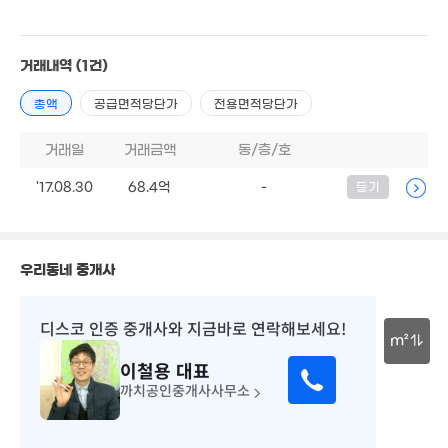
5. 07
37m²
6.5억
83m²
3.77억
83m²
거래내역
(1건)
60.5억
총액
공급면적당단가
전용면적당단가
'26. 06
거래일
거래금액
동/층/호
25.
'17.08.30
33.25억
68.4억
-
등기
매물
137
'25. 12
우리동네 중개사
디스코 인증 중개사
와 지금바로 연락해보세요!
m²
이철용
대표
30m
까치공인중개사사무소