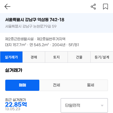
3.23
10.5억
28m²
서울시 강남구 역삼동 742-18
208m²
959억
서울특별시 강남구 논현로79길 59
도로명
'26. 06
서울특별시 강남구 역삼동 742-18
필터
매물 탐색
120억
.5억
제2종근린생활시설 · 제2종일반주거지역
'26. 07
서울특별시 강남구 논현로79길 59
4m²
152억
대지
157.7m²
· 연
545.2m²
· 2004년 · 5F/B1
1.5억
매물
'25. 05
30m²
52억
'26. 06
제2종근린생활시설 · 제2종일반주거지역
4.8억
2.05억
2.1억
매물
대지
157.7m²
· 연
545.2m²
· 2004년 · 5F/B1
76m²
19m²
36m²
월 140만
실거래가
경매
토지
건물
등기/설계
56m²
7.8억
월 90만
7
128m²
40m²
'26
월 140만
실거래가
97m²
34억
19.5억
'18. 02
매물
'15. 04
6.8억
104억
110m²
'26. 06
매매
전세
월세
6.8억
87m²
170억
'25. 07
상업용건물
52억
최근 실거래가
매매 22억 8500만원
매물
실거래
22.85억
'23. 04
대지
158m²
/
연
545m²
단일면적
3억
계약일 '13. 05
13.05.23
m²
139억
월 69만