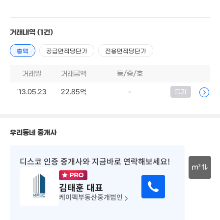
'26. 06
4.75억
35m²
73억
0m²
매물
'20. 07
월 87만
40m²
거래내역
(1건)
16.5억
'06. 12
월 143만
25.9억
총액
공급면적당단가
전용면적당단가
매물
60m²
'06. 12
48.8억
매물
'25. 08
2.4억
거래일
거래금액
동/층/호
54m²
2.75억
월 110만
'13.05.23
22.85억
-
등기
'26.07.21.
46m²
200
52억
'26. 0
'26. 06
28.13억
월 24만
'22. 05
우리동네 중개사
59m²
50.1억
120억
매물
'24. 04
'21. 10
109억
디스코 인증 중개사
와 지금바로 연락해보세요!
'23. 10
m²
160
김태훈
대표
'26. 
30m
60억
'26. 06
케이펙부동산중개법인
44
21억
'14.
'18. 09