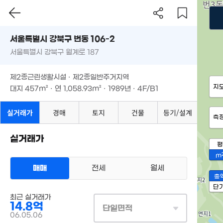
서울특별시 강북구 번동 106-2
서울특별시 강북구 월계로 187
제2종근린생활시설 · 제2종일반주거지역
지
대지
457m²
· 연
1,058.93m²
· 1989년 · 4F/B1
실거래가
경매
토지
건물
등기/설계
측
실거래가
평
m
매매
전세
월세
총
단
최근 실거래가
14.8억
단일면적
06.05.06