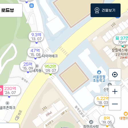
로드뷰
건물보기
9.3억
월 37
'13. 07
70m²
47억
'15. 08
25억
952만
'15. 09
'09. 07
230억
'26. 07
6.22억
'18. 03
8억
'19. 05