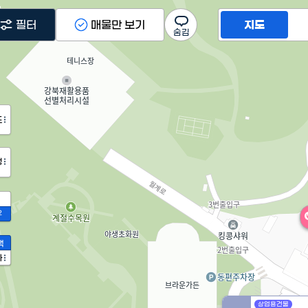
필터
매물만 보기
지도
도
정
2
액
가
상업용건물