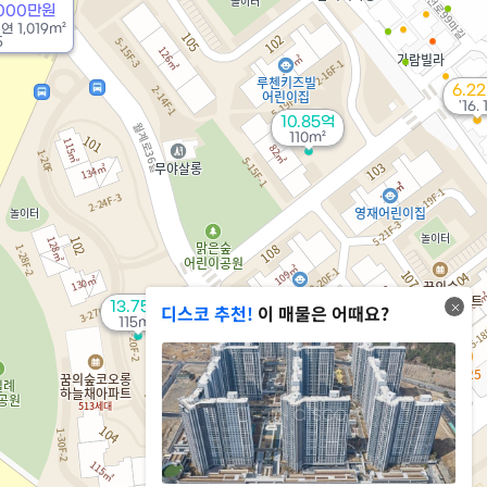
8000만원
/
연
1,019m²
5
6.2
'16. 
10.85억
110m²
13.75억
디스코 추천!
이 매물은 어때요?
115m²