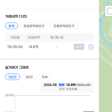
거래내역
(1건)
총액
공급면적당단가
전용면적당단가
거래일
거래금액
동/층/호
'06.05.06
14.8억
-
등기
실거래가 그래프
3년간
1년간
전체
2026.08
매매
14.8억
(2006.05)
전세 거래없음
29.6억