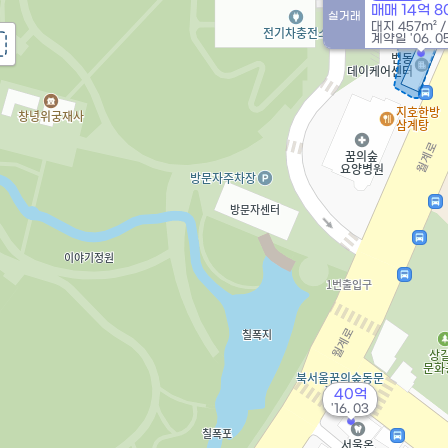
매매 14억 
실거래
대지
457m²
계약일 '06. 0
40억
'16. 03