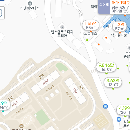
매매 1억 
실거래
공급
52m²
계약일 '25. 
1.55억
1.3억
55m²
57m²
9,846만
'16. 03
3.63억
'13. 07
.9억
04m²
4.19
'20. 11