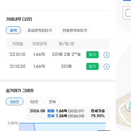
거래내역
(2건)
총액
공급면적당단가
전용면적당단가
거래일
거래금액
동/층/호
'22.01.10
1.66억
201동 2층 2**호
등기
'21.10.20
1.66억
201동
등기
실거래가 그래프
3년간
1년간
전체
2
1
2026.08
매매
1.66억
전세가율
(2022.01)
전세
1.26억
75.90%
(2026.03)
1.66억