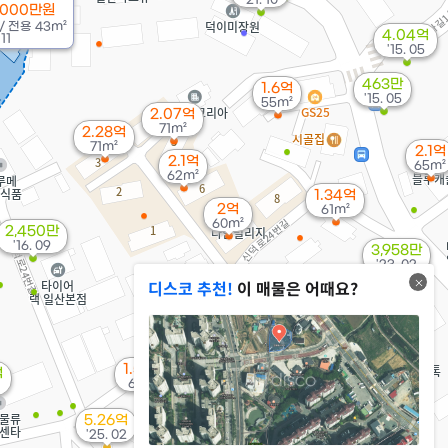
2000만원
/
전용
43m²
4.04억
11
'15. 05
463만
1.6억
'15. 05
55m²
2.07억
71m²
2.28억
71m²
2.1억
2.1억
65m²
62m²
1.34억
2억
61m²
60m²
2,450만
'16. 09
3,958만
'23. 02
디스코 추천!
이 매물은 어때요?
3.9억
'07. 01
1.65억
62m²
1.55억
억
60m²
2.95억
61m²
5.26억
'25. 02