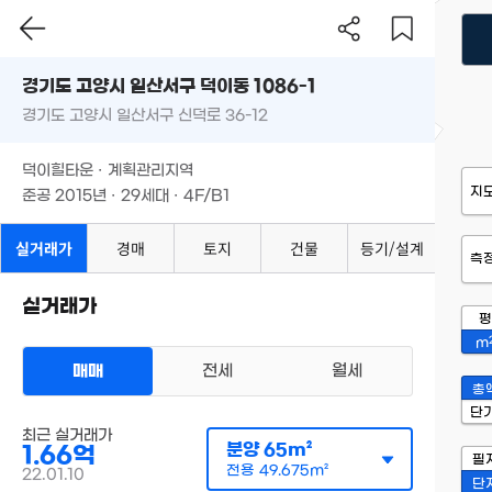
경기도 고양시 일산서구 덕이동 1086-1
경기도 고양시 일산서구 신덕로 36-12
덕이힐타운 · 계획관리지역
지
준공 2015년 · 29세대 · 4F/B1
실거래가
경매
토지
건물
등기/설계
측
실거래가
평
m
매매
전세
월세
총
단
최근 실거래가
분양
65m²
1.66억
필
전용
49.675m²
22.01.10
단