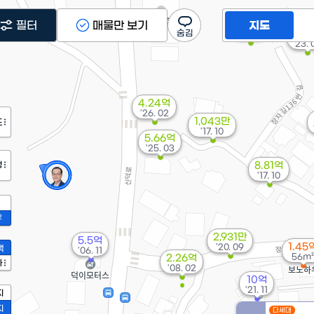
21억
필터
매물만 보기
지도
4.8
'26. 01
'23. 
4.24억
'26. 02
1,043만
도
'17. 10
5.66억
'25. 03
정
8.81억
'17. 10
2
2,931만
5.5억
1.45
'20. 09
액
'06. 11
56m²
2.26억
가
'08. 02
10억
'21. 11
지
지
다세대