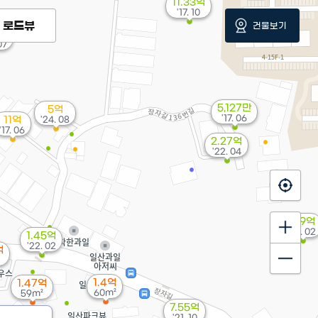
11.33억
'17. 10
로드뷰
건물보기
억
07
5,127만
5억
'17. 06
11억
'24. 08
'17. 06
2.27억
'22. 04
11.9억
'07. 02
1.45억
'22. 02
억
1.4억
1.47억
60m²
59m²
7.55억
'21. 10