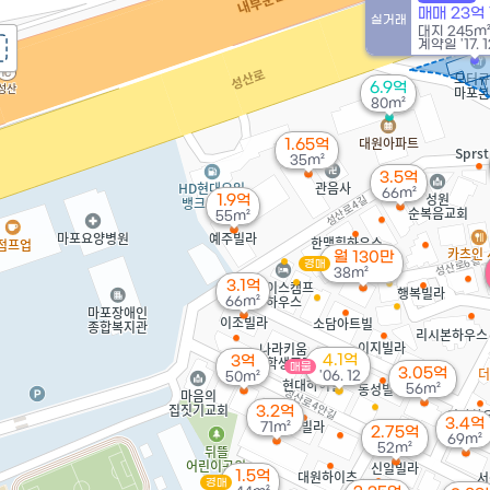
매매 23억
실거래
대지
245m
계약일 '17. 1
6.9억
80m²
1.65억
35m²
3.5억
66m²
1.9억
55m²
월 130만
경매
38m²
3.1억
66m²
4.1억
3억
매물
3.05억
'06. 12
50m²
56m²
3.2억
3.4억
71m²
2.75억
69m²
52m²
1.5억
경매