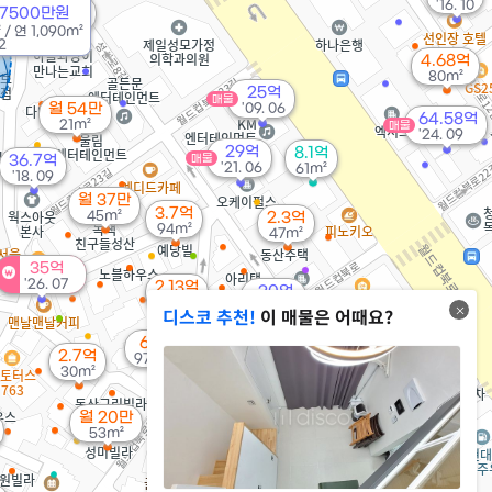
'16. 10
48.4억
 7500만원
'18. 10
²
/
연
1,090m²
2
4.68억
80m²
25억
매물
월 54만
'09. 06
64.58억
21m²
매물
'24. 09
29억
8.1억
36.7억
매물
'21. 06
61m²
'18. 09
월 37만
3.7억
45m²
2.3억
94m²
47m²
35억
'26. 07
2.13억
30억
매물
51m²
'22. 01
디스코 추천!
이 매물은 어때요?
월 10만
6억
31m²
2.7억
97m²
30m²
월 85만
36m²
월 20만
3억
53m²
45m²