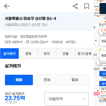
1.44억
49m²
서울특별시 마포구 성산동 86-4
서울특별시 마포구 성산로 154
2.
36
업무시설 · 제2종일반주거지역
지
대지
489m²
· 연
1,090.25m²
· 1980년 · 4F/B1
실거래가
경매
토지
건물
등기/설계
측
4.5
53m
실거래가
평
m
매매
전세
월세
총
단
4.
최근 실거래가
매물
64
23.75억
단일면적
17.12.01