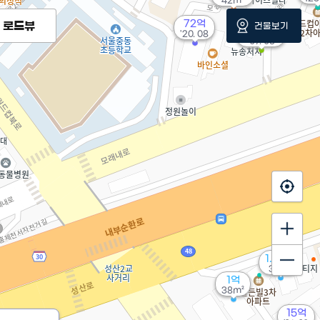
42m²
72억
로드뷰
건물보기
5,833만
'20. 08
'07. 05
1.23억
34m²
1억
38m²
15억