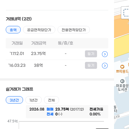
거래내역
(2건)
총액
공급면적당단가
전용면적당단가
거래일
거래금액
동/층/호
'17.12.01
23.75억
-
등기
'16.03.23
38억
-
등기
실거래가 그래프
3년간
1년간
전체
2026.08
매매
23.75억
전세가율
(2017.12)
전세
0
0.00%
(-)
47.5억