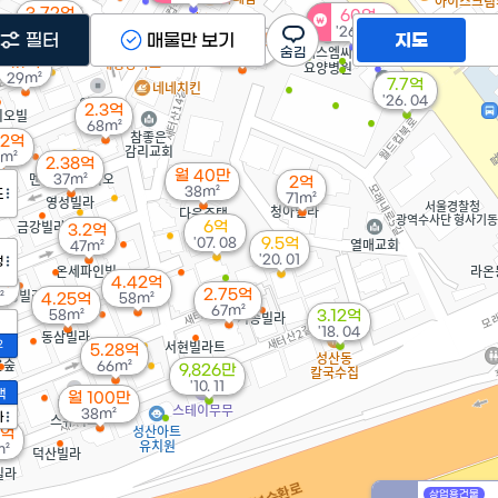
3.72억
60억
31m²
'26. 07
필터
매물만 보기
지도
월 40만
90m²
1.1억
29m²
7.7억
'26. 04
2.3억
68m²
32억
m²
2.38억
월 40만
37m²
2억
38m²
도
71m²
6억
3.2억
'07. 08
9.5억
47m²
'20. 01
정
1억
4.42억
2.75억
²
4.25억
58m²
67m²
58m²
3.12억
'18. 04
2
5.28억
66m²
9,826만
'10. 11
액
월 100만
38m²
가
7억
m²
상업용건물