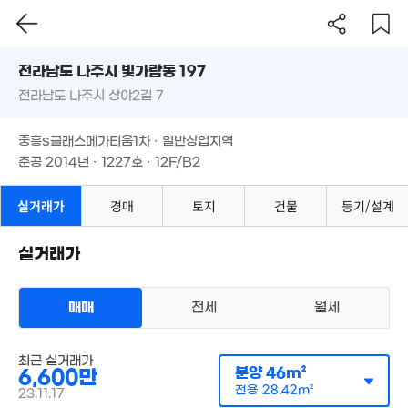
111m²
전라남도 나주시 빛가람동 197
전라남도 나주시 상야2길 7
도로명
전라남도 나주시 빛가람동 197
필터
매물 탐색
중흥s클래스메가티움1차 · 일반상업지역
전라남도 나주시 상야2길 7
준공 2014년 · 1227호 · 12F/B2
중흥s클래스메가티움1차 · 일반상업지역
준공 2014년 · 1227호 · 12F/B2
실거래가
경매
토지
건물
등기/설계
실거래가
매매
전세
월세
감정가 보기
오피스텔
최근 실거래가
매매 6600만원
분양
46m²
6,600만
실거래
공급
46m²
/
전용
28m²
전용
28.42m²
23.11.17
계약일 '23. 11