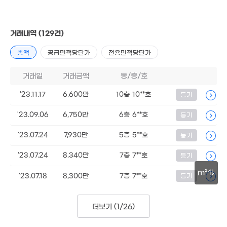
거래내역
(129건)
총액
공급면적당단가
전용면적당단가
거래일
거래금액
동/층/호
5,000만
경매
48m²
'23.11.17
6,600만
10층 10**호
등기
'23.09.06
6,750만
6층 6**호
등기
70.27억
'23.07.24
7,930만
5층 5**호
등기
'15. 01
'23.07.24
8,340만
7층 7**호
등기
m²
'23.07.18
8,300만
7층 7**호
등기
30m
더보기 (
1/26
)