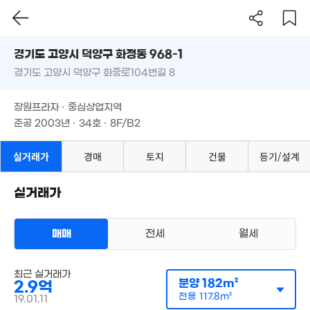
경기도 고양시 덕양구 화정동 968-1
경기도 고양시 덕양구 화중로104번길 8
도로명
경기도 고양시 덕양구 화정동 968-1
필터
매물 탐색
장원프라자 · 중심상업지역
경기도 고양시 덕양구 화중로104번길 8
준공 2003년 · 34호 · 8F/B2
장원프라자 · 중심상업지역
준공 2003년 · 34호 · 8F/B2
실거래가
경매
토지
건물
등기/설계
실거래가
매매
전세
월세
상가사무실
최근 실거래가
매매 2억 9000만원
실거래
3.3억
분양
182m²
2.9억
공급
182m²
/
전용
118m²
167m²
계약일 '19. 01
전용
117.8m²
19.01.11