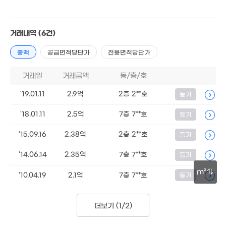
6억
92m²
2.07억
1.45억
122m²
115m²
거래내역
(6건)
총액
공급면적당단가
전용면적당단가
7,400만
29m²
거래일
거래금액
동/층/호
2.7억
2.1억
220m²
66m²
'19.01.11
2.9억
2층 2**호
등기
'18.01.11
2.5억
7층 7**호
등기
'15.09.16
2.38억
2층 2**호
등기
'14.06.14
2.35억
7층 7**호
등기
m²
'10.04.19
2.1억
7층 7**호
등기
1.6억
20m²
30m
더보기 (
1/2
)