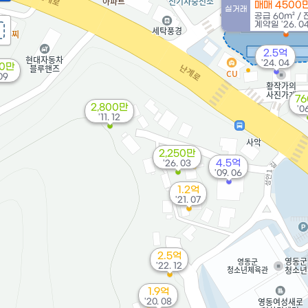
매매 4500
실거래
공급
60m²
/
계약일 '26. 0
2.5억
'24. 04
50만
 09
7
2,800만
'06
'11. 12
2,250만
4.5억
'26. 03
'09. 06
1.2억
'21. 07
2.5억
'22. 12
1.9억
'20. 08