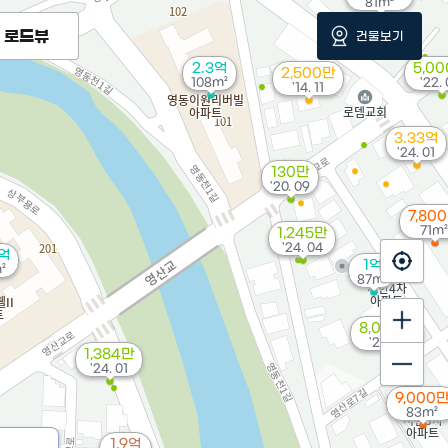
81m²
로드뷰
건물보기
2.3억
5,0
2,500만
108m²
'22.
'14. 11
3.33억
'24. 01
130만
'20. 09
7,80
71m²
1,245만
'24. 04
7억
1억
²
87m²
8,000만
'23. 11
1,384만
'24. 01
9,000
83m²
1.9억