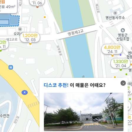
만원
'11. 06
전용
49m²
4
1,200만
'12. 03
60만
. 11
4,800만
'24. 11
1,330만
'21. 04
디스코 추천!
이 매물은 어때요?
171만
'20. 09
1.5억
'09. 07
1.7억
'20. 07