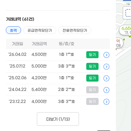
거래내역
(61건)
6,6
총액
공급면적당단가
전용면적당단가
'11.
2.1억
거래일
거래금액
동/층/호
'21. 08
'26.04.02
4,500만
1층 1**호
등기
'25.07.12
5,000만
3층 3**호
등기
'25.02.06
4,200만
1층 1**호
등기
'24.04.22
5,400만
2층 2**호
등기
'23.12.22
4,000만
3층 3**호
등기
더보기 (
1/13
)