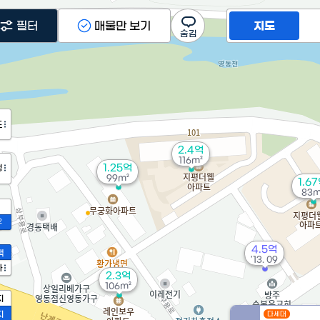
필터
매물만 보기
지도
도
2.4억
116m²
1.25억
정
99m²
1.6
83m
2
4.5억
액
'13. 09
가
2.3억
106m²
지
지
다세대