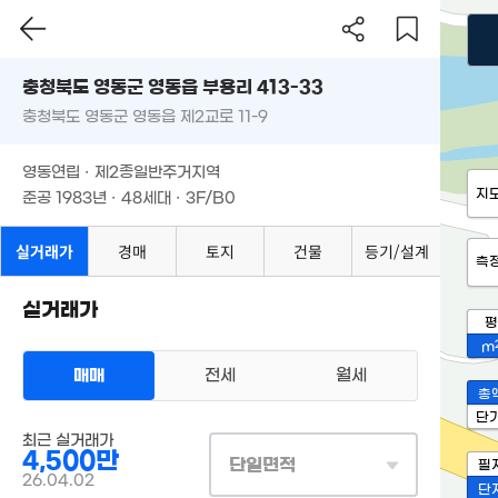
충청북도 영동군 영동읍 부용리 413-33
충청북도 영동군 영동읍 제2교로 11-9
영동연립 · 제2종일반주거지역
지
준공 1983년 · 48세대 · 3F/B0
실거래가
경매
토지
건물
등기/설계
측
실거래가
평
m
매매
전세
월세
총
단
최근 실거래가
4,500만
단일면적
필
26.04.02
단