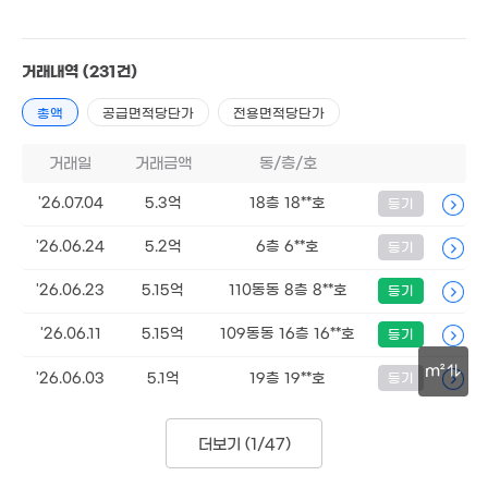
66.
'22.
,920만
'19. 05
거래내역
(231건)
7,125만
3.51억
'15. 02
총액
공급면적당단가
전용면적당단가
'15. 02
2.59억
1.75억
'22. 08
'22. 04
11.55억
거래일
거래금액
동/층/호
'15. 02
'26.07.04
5.3억
18층 18**호
5,873만
등기
4.19
15억
'22. 08
'22. 
'22. 08
'26.06.24
5.2억
6층 6**호
등기
9.01억
'12. 04
'26.06.23
5.15억
110동동 8층 8**호
등기
2.27억
'26.06.11
5.15억
109동동 16층 16**호
등기
'06. 02
7.67억
m²
'26.06.03
5.1억
19층 19**호
등기
'15. 09
1.96억
50m
'22. 08
6.17억
더보기 (
1/47
)
'22. 08