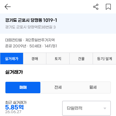
150m²
경기도 군포시 당정동 1019-1
1.75억
53m²
경기도 군포시 당정역로38번길 3
도로명
4.8
108
경기도 군포시 당정동 1019-1
필터
매물 탐색
10.6억
4.85억
대원칸타빌 · 제2종일반주거지역
'17. 08
경기도 군포시 당정역로38번길 3
113m²
준공 2009년 · 50세대 · 14F/B1
대원칸타빌 · 제2종일반주거지역
준공 2009년 · 50세대 · 14F/B1
월 45만
5.35억
22m²
152m²
월 47만
실거래가
경매
토지
건물
등기/설계
22m²
5.99억
실거래가
153m²
매매
전세
월세
아파트
최근 실거래가
매매 5억 8500만원
실거래
5.85억
공급
153m²
/
전용
127m²
단일면적
계약일 '26. 06
26.06.27