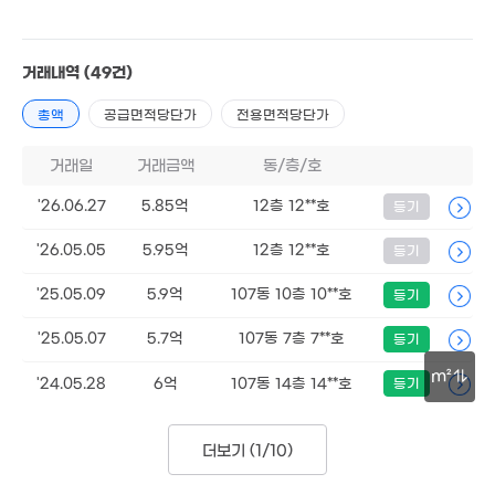
거래내역
(49건)
총액
공급면적당단가
전용면적당단가
거래일
거래금액
동/층/호
'26.06.27
5.85억
12층 12**호
등기
'26.05.05
5.95억
12층 12**호
등기
'25.05.09
5.9억
107동 10층 10**호
등기
'25.05.07
5.7억
107동 7층 7**호
등기
m²
'24.05.28
6억
107동 14층 14**호
등기
30m
더보기 (
1/10
)