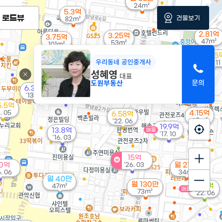
24m²
5.3억
1.53억
로드뷰
건물보기
82m²
13. 04
2.81억
3.25억
3.75억
47m²
53m²
101m²
17.45
우리동네 공인중개사
'17. 11
성혜영
3.1억
대표
73m²
도원부동산
월 25만
6.33억
2.8억
21m²
'13. 04
61m²
5.5억
8. 05
4.15억
6.58억
68m²
'22. 06
19.9억
13.8억
매물
'17. 10
'16. 03
15억
0억
'26. 03
월 27만
6. 06
34m²
월 40만
월 130만
3.2억
47m²
매물
73m²
'22. 06