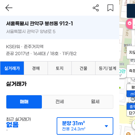
서울특별시 관악구 봉천동 912-1
서울특별시 관악구 양녕로 5
KS타워 · 준주거지역
지
준공 2017년 · 16세대 / 18호 · 11F/B2
실거래가
경매
토지
건물
등기/설계
측
월 100만
70m²
실거래가
평
m
매매
전세
월세
총
단
최근 실거래가
분양
31m²
없음
전용
24.3m²
-