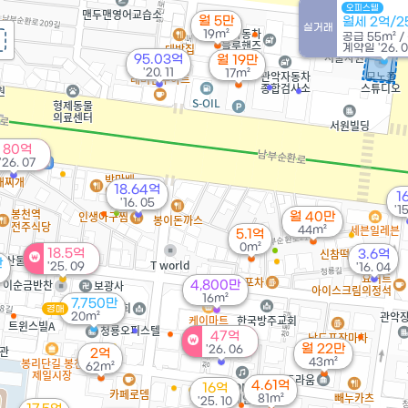
오피스텔
월 5만
월세 2억/
실거래
19m²
공급
55m²
/
계약일 '26. 0
95.03억
월 19만
'20. 11
17m²
80억
'26. 07
18.64억
1
'16. 05
'15
월 40만
44m²
5.1억
0m²
18.5억
3.6억
만
'25. 09
'16. 04
4,800만
16m²
7,750만
경매
20m²
47억
월 22만
'26. 06
2억
43m²
62m²
4.61억
16억
81m²
'25. 10