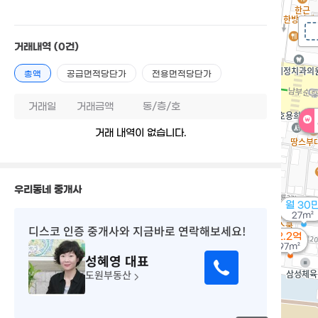
거래내역
(0건)
총액
공급면적당단가
전용면적당단가
거래일
거래금액
동/층/호
거래 내역이 없습니다.
우리동네 중개사
월 30
27m²
디스코 인증 중개사
와 지금바로 연락해보세요!
2.2억
97m²
성혜영
대표
도원부동산