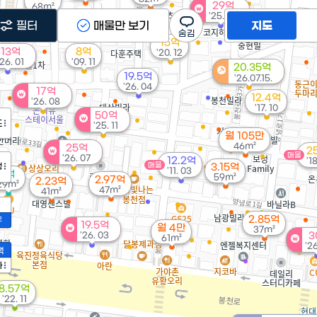
29억
68m²
'25. 06
7.98억
3
필터
매물만 보기
지도
'10. 12
'
15억
13억
8억
'20. 12
'26. 01
'09. 11
20.35억
19.5억
'26.07.15.
'26. 04
17억
12.4억
'26. 08
'17. 10
50억
도
'25. 11
월 105만
46m²
25억
2
매물
'26. 07
12.2억
'1
매물
정
3.15억
'11. 03
1억
59m²
2.97억
2.23억
29m²
47m²
41m²
2.85억
2
19.5억
월 4만
37m²
'26. 03
3
61m²
'2
액
가
8.57억
'22. 11