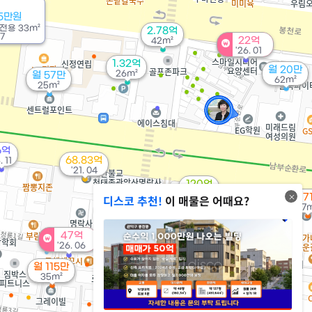
25만원
전용
33m²
2.78억
7
22억
42m²
'26. 01
1.32억
월 20만
26m²
월 57만
62m²
25m²
6억
68.83억
. 11
'21. 04
120억
'26. 03
디스코 추천!
이 매물은 어때요?
월 7
27
월 63만
1.36억
34m²
47억
26m²
'26. 06
월 67만
28m²
월 115만
1.05억
35m²
25m²
월 60만
25m²