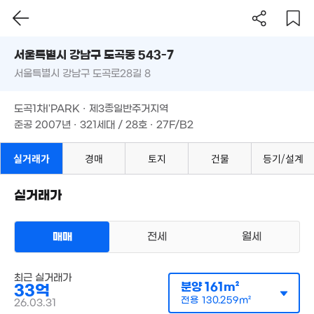
35m²
220m²
9.7억
15.5억
6.
7.1억
서울시 강남구 도곡동 543-7
109m²
149m²
65
131m²
서울특별시 강남구 도곡로28길 8
도로명
5.25억
1
10.3억
서울특별시 강남구 도곡동 543-7
필터
35m²
매물 탐색
21
30.3억
98m²
도곡1차I'PARK · 제3종일반주거지역
'16. 11
서울특별시 강남구 도곡로28길 8
준공 2007년 · 321세대 / 28호 · 27F/B2
월 69만
5.23억
20m²
11.95억
65m²
91m²
도곡1차I'PARK · 제3종일반주거지역
3억
7.2억
130억
0m²
79m²
'26. 06
준공 2007년 · 321세대 / 28호 · 27F/B2
2.1억
45억
34m²
'17. 08
월 315만
88m²
실거래가
경매
토지
건물
등기/설계
174.5억
3.5억
'16. 01
79m²
실거래가
250억
'26. 05
695억
183억
173억
'24. 09
'22. 09
'24. 06
매매
전세
월세
290억
'22. 03
아파트
매매 33억
실거래
최근 실거래가
공급
161m²
/
전용
130m²
분양
161m²
33억
계약일 '26. 03
전용
130.259m²
26.03.31