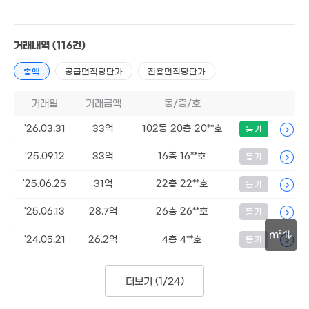
거래내역
(116건)
총액
공급면적당단가
전용면적당단가
26.3억
113m²
거래일
거래금액
동/층/호
'26.03.31
33억
102동 20층 20**호
등기
'25.09.12
33억
16층 16**호
등기
'25.06.25
31억
22층 22**호
등기
18.5억
248m²
'25.06.13
28.7억
26층 26**호
등기
22.6억
13억
m²
77m²
'24.05.21
26.2억
4층 4**호
등기
218m²
50m
더보기 (
1/24
)
50억
311m²